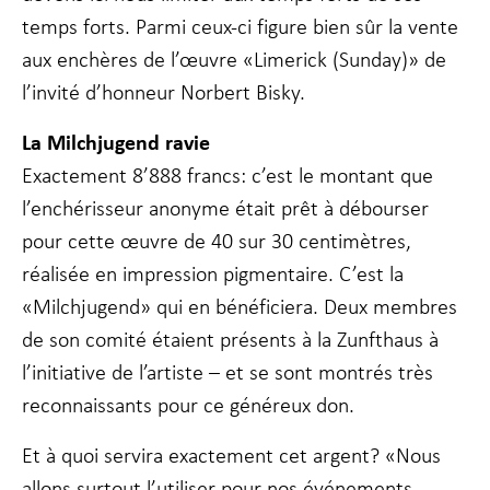
temps forts. Parmi ceux-ci figure bien sûr la vente
aux enchères de l’œuvre «Limerick (Sunday)» de
Marketing
En partageant
l’invité d’honneur Norbert Bisky.
votre intérêt
et votre
La Milchjugend ravie
comportement
lorsque vous
Exactement 8’888 francs: c’est le montant que
visitez notre
l’enchérisseur anonyme était prêt à débourser
site, vous
augmentez les
pour cette œuvre de 40 sur 30 centimètres,
chances de
réalisée en impression pigmentaire. C’est la
voir du
contenu et des
«Milchjugend» qui en bénéficiera. Deux membres
offres
de son comité étaient présents à la Zunfthaus à
personnalisés.
l’initiative de l’artiste – et se sont montrés très
reconnaissants pour ce généreux don.
Et à quoi servira exactement cet argent? «Nous
allons surtout l’utiliser pour nos événements