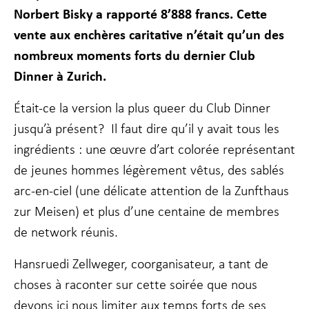
fonctionnalité
Norbert Bisky a rapporté 8’888 francs. Cette
et la
vente aux enchères caritative n’était qu’un des
structure du
site Web, en
nombreux moments forts du dernier Club
fonction de la
Dinner à Zurich.
façon dont le
site Web est
utilisé.
Était-ce la version la plus queer du Club Dinner
jusqu’à présent? Il faut dire qu’il y avait tous les
Experience
ingrédients : une œuvre d’art colorée représentant
Afin que notre
de jeunes hommes légèrement vêtus, des sablés
site Web
fonctionne
arc-en-ciel (une délicate attention de la Zunfthaus
aussi bien que
zur Meisen) et plus d’une centaine de membres
possible lors
de votre visite.
de network réunis.
Si vous refusez
ces cookies,
Hansruedi Zellweger, coorganisateur, a tant de
certaines
fonctionnalités
choses à raconter sur cette soirée que nous
disparaîtront
devons ici nous limiter aux temps forts de ses
du site Web.