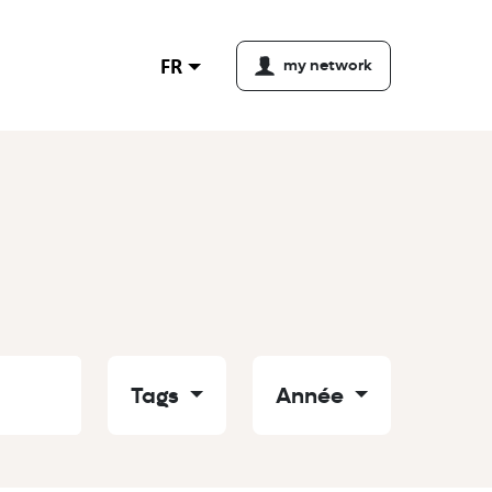
FR
my network
Tags
Année