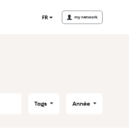
FR
my network
Tags
Année