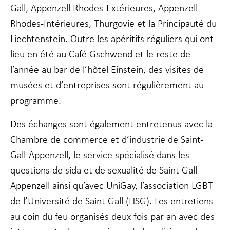
fonctionnalité
Gall, Appenzell Rhodes-Extérieures, Appenzell
et la
Rhodes-Intérieures, Thurgovie et la Principauté du
structure du
site Web, en
Liechtenstein. Outre les apéritifs réguliers qui ont
fonction de la
lieu en été au Café Gschwend et le reste de
façon dont le
site Web est
l’année au bar de l’hôtel Einstein, des visites de
utilisé.
musées et d’entreprises sont régulièrement au
programme.
Experience
Afin que notre
Des échanges sont également entretenus avec la
site Web
Chambre de commerce et d’industrie de Saint-
fonctionne
aussi bien que
Gall-Appenzell, le service spécialisé dans les
possible lors
de votre visite.
questions de sida et de sexualité de Saint-Gall-
Si vous refusez
Appenzell ainsi qu’avec UniGay, l’association LGBT
ces cookies,
certaines
de l’Université de Saint-Gall (HSG). Les entretiens
fonctionnalités
au coin du feu organisés deux fois par an avec des
disparaîtront
du site Web.