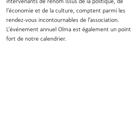
intervenants de renom issus de la politique, de
l’économie et de la culture, comptent parmi les
Marketing
rendez-vous incontournables de l’association.
En partageant
L’événement annuel Olma est également un point
votre intérêt
et votre
fort de notre calendrier.
comportement
lorsque vous
visitez notre
site, vous
augmentez les
chances de
voir du
contenu et des
offres
personnalisés.