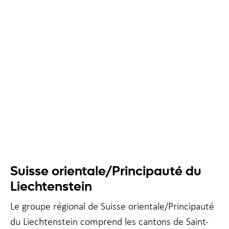
Nécessaire
Ces cookies ne
sont pas
facultatifs. Ils
sont
nécessaires au
fonctionnement
du site Web.
Suisse orientale/Principauté du
Liechtenstein
Statistiques
Le groupe régional de Suisse orientale/Principauté
Afin que nous
puissions
du Liechtenstein comprend les cantons de Saint-
améliorer la