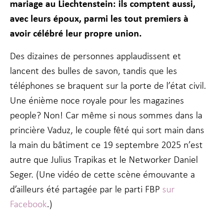
mariage au Liechtenstein: ils comptent aussi,
fonctionnalité
et la
avec leurs époux, parmi les tout premiers à
structure du
avoir célébré leur propre union.
site Web, en
fonction de la
façon dont le
Des dizaines de personnes applaudissent et
site Web est
lancent des bulles de savon, tandis que les
utilisé.
téléphones se braquent sur la porte de l’état civil.
Une énième noce royale pour les magazines
Experience
people? Non! Car même si nous sommes dans la
Afin que notre
site Web
princière Vaduz, le couple fêté qui sort main dans
fonctionne
aussi bien que
la main du bâtiment ce 19 septembre 2025 n’est
possible lors
autre que Julius Trapikas et le Networker Daniel
de votre visite.
Si vous refusez
Seger. (Une vidéo de cette scène émouvante a
ces cookies,
d’ailleurs été partagée par le parti FBP
sur
certaines
fonctionnalités
Facebook
.)
disparaîtront
du site Web.