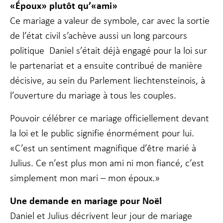
«Époux» plutôt qu’«ami»
Ce mariage a valeur de symbole, car avec la sortie
Marketing
de l’état civil s’achève aussi un long parcours
En partageant
politique Daniel s’était déjà engagé pour la loi sur
votre intérêt
et votre
le partenariat et a ensuite contribué de manière
comportement
lorsque vous
décisive, au sein du Parlement liechtensteinois, à
visitez notre
l’ouverture du mariage à tous les couples.
site, vous
augmentez les
chances de
Pouvoir célébrer ce mariage officiellement devant
voir du
la loi et le public signifie énormément pour lui.
contenu et des
offres
«C’est un sentiment magnifique d’être marié à
personnalisés.
Julius. Ce n’est plus mon ami ni mon fiancé, c’est
simplement mon mari – mon époux.»
Une demande en mariage pour Noël
Daniel et Julius décrivent leur jour de mariage