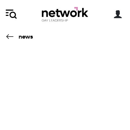
news
20.10.25