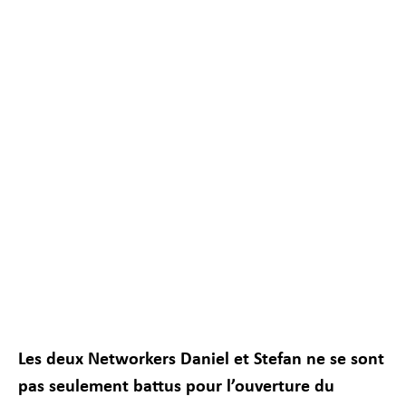
Nécessaire
Ces cookies ne
sont pas
facultatifs. Ils
sont
nécessaires au
fonctionnement
du site Web.
Statistiques
Les deux Networkers Daniel et Stefan ne se sont
Afin que nous
pas seulement battus pour l’ouverture du
puissions
améliorer la