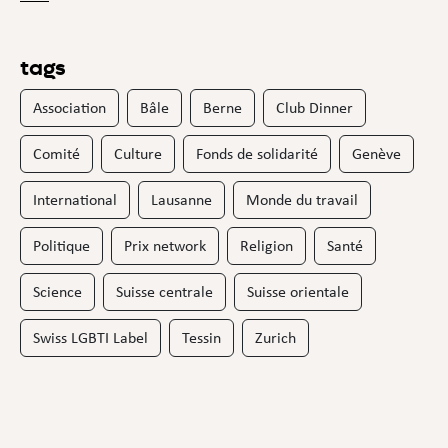
tags
Association
Bâle
Berne
Club Dinner
Comité
Culture
Fonds de solidarité
Genève
International
Lausanne
Monde du travail
Politique
Prix network
Religion
Santé
Science
Suisse centrale
Suisse orientale
Swiss LGBTI Label
Tessin
Zurich