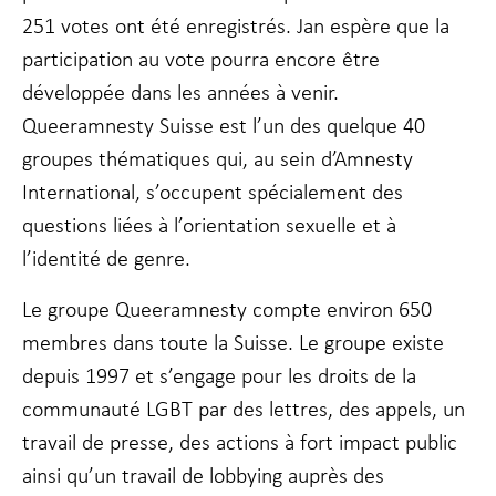
fonctionnalité
251 votes ont été enregistrés. Jan espère que la
et la
participation au vote pourra encore être
structure du
site Web, en
développée dans les années à venir.
fonction de la
façon dont le
Queeramnesty Suisse est l’un des quelque 40
site Web est
groupes thématiques qui, au sein d’Amnesty
utilisé.
International, s’occupent spécialement des
questions liées à l’orientation sexuelle et à
Experience
l’identité de genre.
Afin que notre
site Web
fonctionne
Le groupe Queeramnesty compte environ 650
aussi bien que
membres dans toute la Suisse. Le groupe existe
possible lors
de votre visite.
depuis 1997 et s’engage pour les droits de la
Si vous refusez
ces cookies,
communauté LGBT par des lettres, des appels, un
certaines
travail de presse, des actions à fort impact public
fonctionnalités
disparaîtront
ainsi qu’un travail de lobbying auprès des
du site Web.