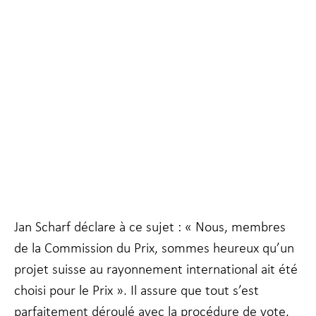
Nécessaire
Ces cookies ne
sont pas
facultatifs. Ils
sont
nécessaires au
fonctionnement
du site Web.
Jan Scharf déclare à ce sujet : « Nous, membres
de la Commission du Prix, sommes heureux qu’un
projet suisse au rayonnement international ait été
Statistiques
Afin que nous
choisi pour le Prix ». Il assure que tout s’est
puissions
parfaitement déroulé avec la procédure de vote.
améliorer la