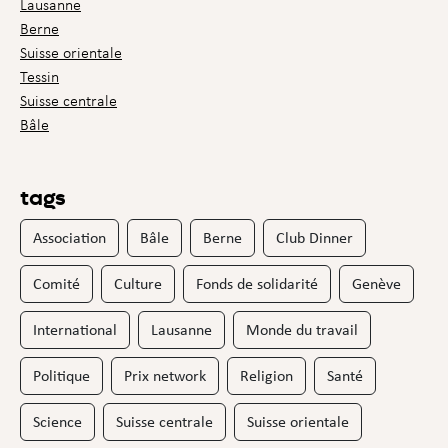
Lausanne
Berne
Suisse orientale
Tessin
Suisse centrale
Bâle
tags
Association
Bâle
Berne
Club Dinner
Comité
Culture
Fonds de solidarité
Genève
International
Lausanne
Monde du travail
Politique
Prix network
Religion
Santé
Science
Suisse centrale
Suisse orientale