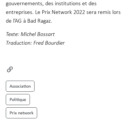
gouvernements, des institutions et des
entreprises. Le Prix Network 2022 sera remis lors
Marketing
de l’AG à Bad Ragaz.
En partageant
votre intérêt
Texte: Michel Bossart
et votre
comportement
Traduction: Fred Bourdier
lorsque vous
visitez notre
site, vous
augmentez les
chances de
voir du
contenu et des
offres
Association
personnalisés.
Politique
Prix network