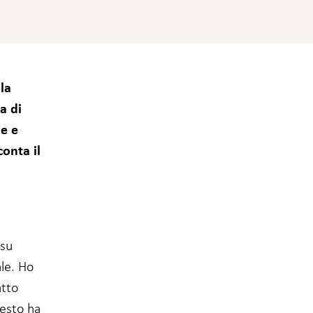
la
a di
le e
conta il
 su
ale. Ho
atto
uesto ha