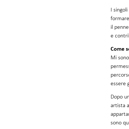
I singol
formare
il penn
e contri
Come se
Mi sono 
permess
percorso
essere g
Dopo un
artista 
appartam
sono qua