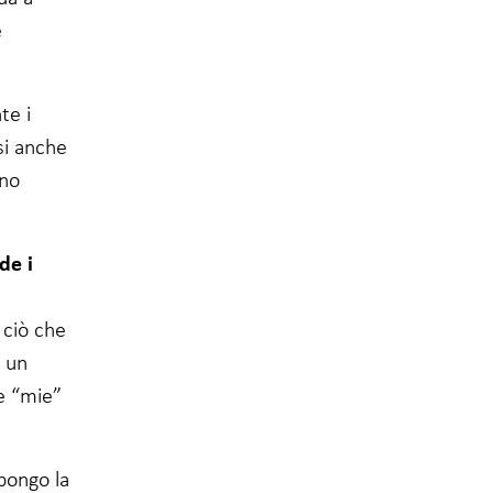
e
te i
ssi anche
uno
de i
 ciò che
i un
le “mie”
 pongo la