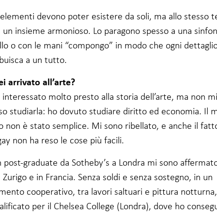
i elementi devono poter esistere da soli, ma allo stesso
 un insieme armonioso. Lo paragono spesso a una sinfon
ello o con le mani “compongo” in modo che ogni dettaglio
buisca a un tutto.
i arrivato all’arte?
interessato molto presto alla storia dell’arte, ma non mi
o studiarla: ho dovuto studiare diritto ed economia. Il 
 non è stato semplice. Mi sono ribellato, e anche il fatt
ay non ha reso le cose più facili.
 post-graduate da Sotheby’s a Londra mi sono afferma
a Zurigo e in Francia. Senza soldi e senza sostegno, in un
ento cooperativo, tra lavori saltuari e pittura notturna
lificato per il Chelsea College (Londra), dove ho conseg