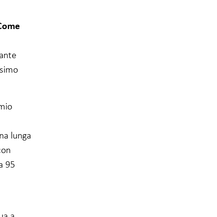
 Come
tante
ssimo
 mio
una lunga
con
a 95
ua a