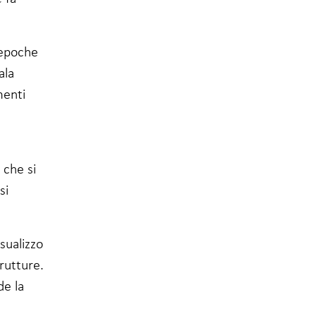
 epoche
ala
menti
 che si
si
sualizzo
trutture.
de la