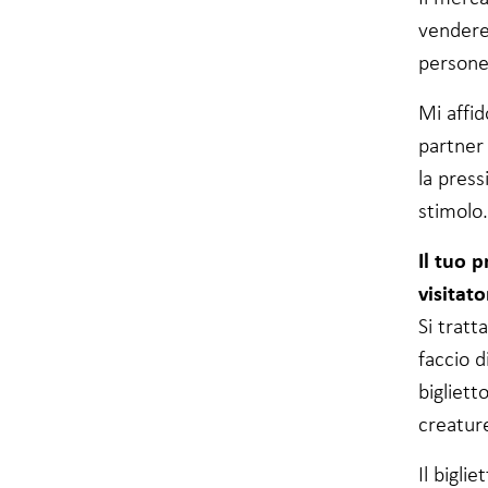
vendere,
persone
Mi affi
partner 
la pres
stimolo.
Il tuo 
visitato
Si tratt
faccio d
bigliett
creature
Il bigli