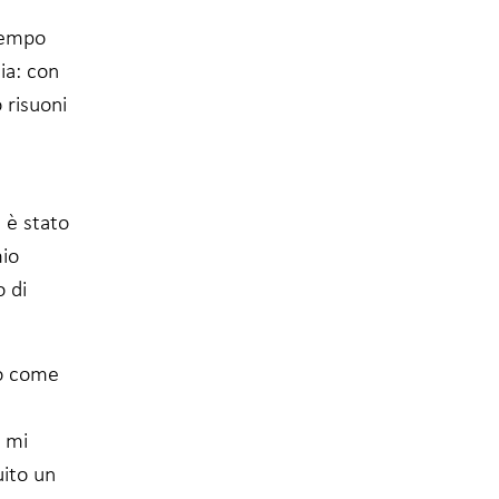
 tempo
ia: con
 risuoni
 è stato
mio
o di
to come
, mi
uito un