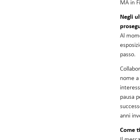
MA in Fi
Negli u
prosegu
Al mome
esposiz
passo.
Collabo
nome a B
interess
pausa pe
successo
anni inv
Come ti
Il merca