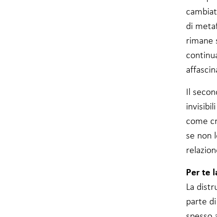
Affinché il
cambiat
nostro sito web
di metaf
funzioni al
meglio durante
rimane 
la vostra visita.
continu
Se non
accettate
affascin
questi cookie,
alcune
Il secon
funzionalità del
sito web
invisibi
scompariranno.
come cr
se non 
Marketing
relazion
Condividendo i
vostri interessi
Per te 
e
comportamenti
La dist
quando visitate
il nostro sito,
parte d
aumentate le
spesso 