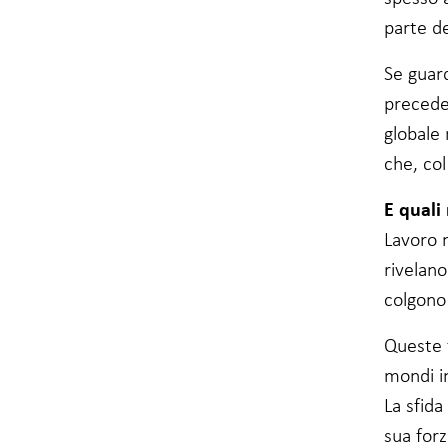
possibilità di
vedere
parte de
contenuti e
offerte
Se guard
personalizzate.
precede
globale
che, col
E quali
Lavoro 
rivelano
colgono
Queste f
mondi in
La sfid
sua forz