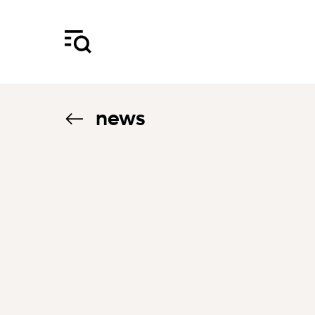
news
27.3.26