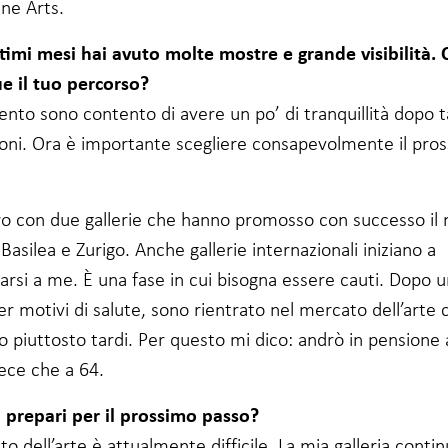
ne Arts.
ltimi mesi hai avuto molte mostre e grande visibilità.
e il tuo percorso?
nto sono contento di avere un po’ di tranquillità dopo 
ioni. Ora è importante scegliere consapevolmente il pro
ro con due gallerie che hanno promosso con successo il
asilea e Zurigo. Anche gallerie internazionali iniziano a
arsi a me. È una fase in cui bisogna essere cauti. Dopo 
r motivi di salute, sono rientrato nel mercato dell’arte 
 piuttosto tardi. Per questo mi dico: andrò in pensione 
ece che a 64.
 prepari per il prossimo passo?
to dell’arte è attualmente difficile. La mia galleria contin