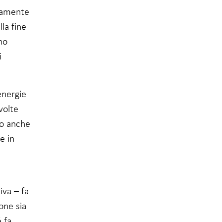
samente
lla fine
no
i
energie
volte
mo anche
e in
iva – fa
one sia
 fa