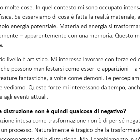
o molte cose. In quel contesto mi sono occupato inten
isica. Se osserviamo di cosa è fatta la realtà materiale, a
solo energia potenziale. Materia ed energia si trasforma
amente – apparentemente con una memoria. Questo m
a.
do livello è artistico. Mi interessa lavorare con forze ed 
li che possono manifestarsi come esseri o apparizioni – a 
eature fantastiche, a volte come demoni. Le percepia
le vediamo. Queste forze mi interessano da tempo, anch
e agli eventi attuali.
la distruzione non è quindi qualcosa di negativo?
ruzione intesa come trasformazione non è di per sé negat
i un processo. Naturalmente è tragico che la trasformazi
accompagnata dalla distruzione. Ma il cambiamento in sé