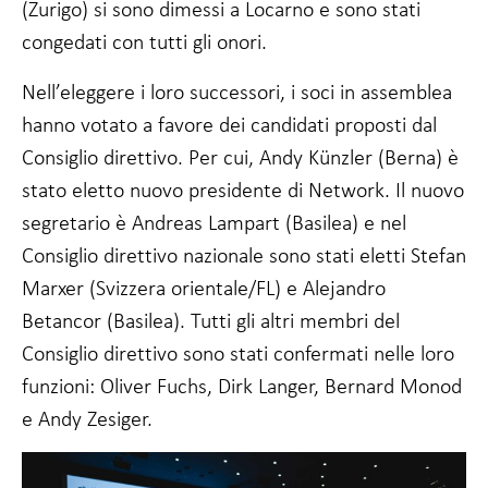
(Zurigo) si sono dimessi a Locarno e sono stati
Affinché il
congedati con tutti gli onori.
nostro sito web
funzioni al
meglio durante
Nell’eleggere i loro successori, i soci in assemblea
la vostra visita.
hanno votato a favore dei candidati proposti dal
Se non
accettate
Consiglio direttivo. Per cui, Andy Künzler (Berna) è
questi cookie,
stato eletto nuovo presidente di Network. Il nuovo
alcune
funzionalità del
segretario è Andreas Lampart (Basilea) e nel
sito web
scompariranno.
Consiglio direttivo nazionale sono stati eletti Stefan
Marxer (Svizzera orientale/FL) e Alejandro
Betancor (Basilea). Tutti gli altri membri del
Marketing
Condividendo i
Consiglio direttivo sono stati confermati nelle loro
vostri interessi
funzioni: Oliver Fuchs, Dirk Langer, Bernard Monod
e
comportamenti
e Andy Zesiger.
quando visitate
il nostro sito,
aumentate le