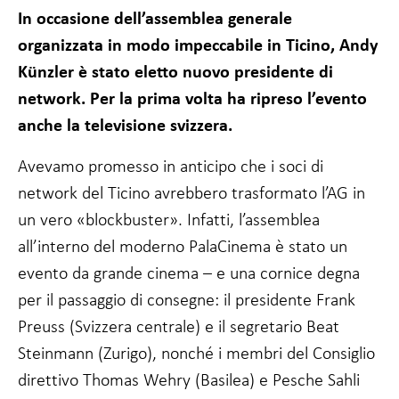
facoltativi.
In occasione dell’assemblea generale
Sono necessari
organizzata in modo impeccabile in Ticino, Andy
per il
funzionamento
Künzler è stato eletto nuovo presidente di
del sito web.
network. Per la prima volta ha ripreso l’evento
anche la televisione svizzera.
Statistiche
In modo da
Avevamo promesso in anticipo che i soci di
poter
migliorare
network del Ticino avrebbero trasformato l’AG in
la
un vero «blockbuster». Infatti, l’assemblea
funzionalità
e la
all’interno del moderno PalaCinema è stato un
struttura
evento da grande cinema – e una cornice degna
del sito
web, in
per il passaggio di consegne: il presidente Frank
base a
come viene
Preuss (Svizzera centrale) e il segretario Beat
utilizzato.
Steinmann (Zurigo), nonché i membri del Consiglio
direttivo Thomas Wehry (Basilea) e Pesche Sahli
Esperienza