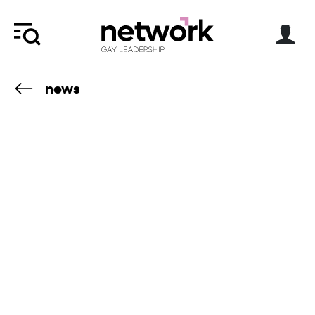
news
20.10.25