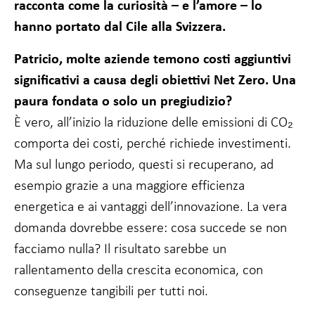
racconta come la curiosità – e l’amore – lo
facoltativi.
Sono necessari
hanno portato dal Cile alla Svizzera.
per il
funzionamento
Patricio, molte aziende temono costi aggiuntivi
del sito web.
significativi a causa degli obiettivi Net Zero. Una
paura fondata o solo un pregiudizio?
Statistiche
È vero, all’inizio la riduzione delle emissioni di CO₂
In modo da
poter
comporta dei costi, perché richiede investimenti.
migliorare
la
Ma sul lungo periodo, questi si recuperano, ad
funzionalità
esempio grazie a una maggiore efficienza
e la
struttura
energetica e ai vantaggi dell’innovazione. La vera
del sito
domanda dovrebbe essere: cosa succede se non
web, in
base a
facciamo nulla? Il risultato sarebbe un
come viene
rallentamento della crescita economica, con
utilizzato.
conseguenze tangibili per tutti noi.
Esperienza