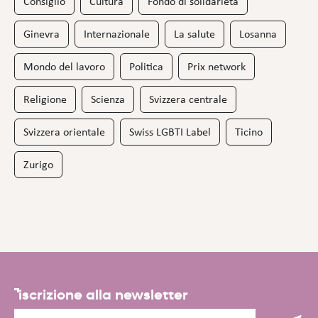
Consiglio
Cultura
Fondo di solidarietà
Ginevra
Internazionale
La salute
Losanna
Mondo del lavoro
Politica
Prix network
Religione
Scienza
Svizzera centrale
Svizzera orientale
Swiss LGBTI Label
Ticino
Zurigo
iscrizione alla newsletter