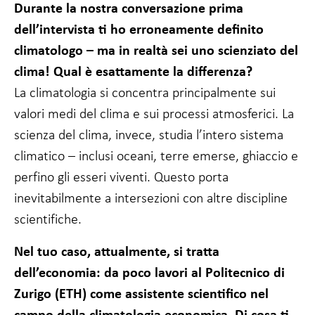
Durante la nostra conversazione prima
Affinché il
dell’intervista ti ho erroneamente definito
nostro sito web
funzioni al
climatologo – ma in realtà sei uno scienziato del
meglio durante
la vostra visita.
clima! Qual è esattamente la differenza?
Se non
La climatologia si concentra principalmente sui
accettate
questi cookie,
valori medi del clima e sui processi atmosferici. La
alcune
scienza del clima, invece, studia l’intero sistema
funzionalità del
sito web
climatico – inclusi oceani, terre emerse, ghiaccio e
scompariranno.
perfino gli esseri viventi. Questo porta
inevitabilmente a intersezioni con altre discipline
Marketing
scientifiche.
Condividendo i
vostri interessi
Nel tuo caso, attualmente, si tratta
e
comportamenti
dell’economia: da poco lavori al Politecnico di
quando visitate
il nostro sito,
Zurigo (ETH) come assistente scientifico nel
aumentate le
campo della climatologia economica. Di cosa ti