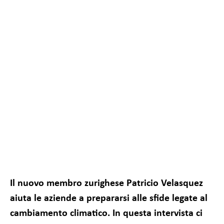
Il nuovo membro zurighese Patricio Velasquez
aiuta le aziende a prepararsi alle sfide legate al
Richiesto
Questi cookie
cambiamento climatico. In questa intervista ci
non sono