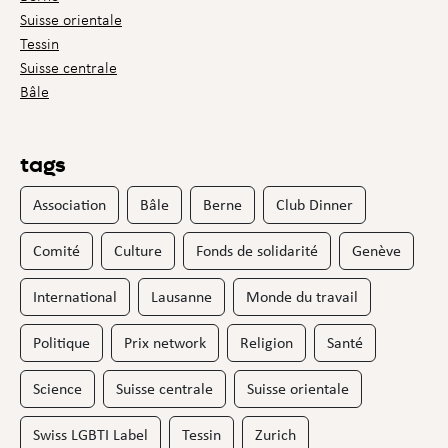
Suisse orientale
Tessin
Suisse centrale
Bâle
tags
Association
Bâle
Berne
Club Dinner
Comité
Culture
Fonds de solidarité
Genève
International
Lausanne
Monde du travail
Politique
Prix network
Religion
Santé
Science
Suisse centrale
Suisse orientale
Swiss LGBTI Label
Tessin
Zurich