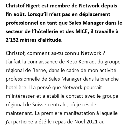
fonctionnalité
Christof Rigert est membre de Network depuis
et la
fin août. Lorsqu’il n’est pas en déplacement
structure du
site Web, en
professionnel en tant que Sales Manager dans le
fonction de la
secteur de l’hôtellerie et des MICE, il travaille à
façon dont le
site Web est
2’132 mètres d’altitude.
utilisé.
Christof,
comment as-tu connu
Network ?
J’ai fait la connaissance de Reto Konrad, du groupe
Experience
Afin que notre
régional de Berne, dans le cadre de mon activité
site Web
fonctionne
professionnelle de Sales Manager dans la branche
aussi bien que
hôtelière. Il a pensé que Network pourrait
possible lors
de votre visite.
m’intéresser et a établi le contact avec le groupe
Si vous refusez
régional de Suisse centrale, où je réside
ces cookies,
certaines
maintenant. La première manifestation à laquelle
fonctionnalités
j’ai participé a été le repas de Noël 2021 au
disparaîtront
du site Web.