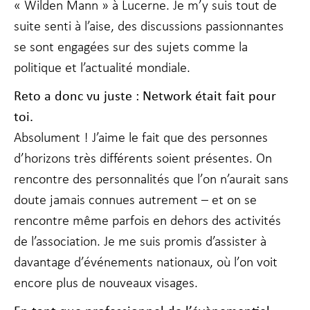
« Wilden Mann » à Lucerne. Je m’y suis tout de
suite senti à l’aise, des discussions passionnantes
Marketing
se sont engagées sur des sujets comme la
En partageant
politique et l’actualité mondiale.
votre intérêt
et votre
Reto a donc vu juste : Network
était fait
pour
comportement
lorsque vous
toi.
visitez notre
site, vous
Absolument ! J’aime le fait que des personnes
augmentez les
d’horizons très différents soient présentes. On
chances de
voir du
rencontre des personnalités que l’on n’aurait sans
contenu et des
doute jamais connues autrement – et on se
offres
personnalisés.
rencontre même parfois en dehors des activités
de l’association. Je me suis promis d’assister à
davantage d’événements nationaux, où l’on voit
encore plus de nouveaux visages.