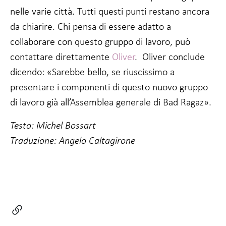
possibilità di
nelle varie città. Tutti questi punti restano ancora
vedere
contenuti e
da chiarire. Chi pensa di essere adatto a
offerte
personalizzate.
collaborare con questo gruppo di lavoro, può
contattare direttamente
Oliver
. Oliver conclude
dicendo: «Sarebbe bello, se riuscissimo a
presentare i componenti di questo nuovo gruppo
di lavoro già all’Assemblea generale di Bad Ragaz».
Testo: Michel Bossart
Traduzione: Angelo Caltagirone