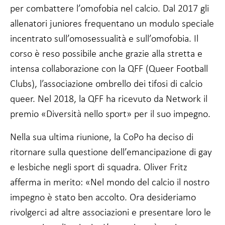
facoltativi.
per combattere l’omofobia nel calcio. Dal 2017 gli
Sono necessari
allenatori juniores frequentano un modulo speciale
per il
funzionamento
incentrato sull’omosessualità e sull’omofobia. Il
del sito web.
corso è reso possibile anche grazie alla stretta e
intensa collaborazione con la QFF (Queer Football
Statistiche
Clubs), l’associazione ombrello dei tifosi di calcio
In modo da
poter
queer. Nel 2018, la QFF ha ricevuto da Network il
migliorare
premio «Diversità nello sport» per il suo impegno.
la
funzionalità
e la
Nella sua ultima riunione, la CoPo ha deciso di
struttura
ritornare sulla questione dell’emancipazione di gay
del sito
web, in
e lesbiche negli sport di squadra. Oliver Fritz
base a
afferma in merito: «Nel mondo del calcio il nostro
come viene
utilizzato.
impegno è stato ben accolto. Ora desideriamo
rivolgerci ad altre associazioni e presentare loro le
Esperienza