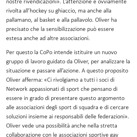
nostre rivendicazioni». L’attenzione è ovviamente
Affinché il
rivolta all’hockey su ghiaccio, ma anche alla
nostro sito web
funzioni al
pallamano, al basket e alla pallavolo. Oliver ha
meglio durante
precisato che la sensibilizzazione può essere
la vostra visita.
Se non
estesa anche ad altre associazioni.
accettate
questi cookie,
Per questo la CoPo intende istituire un nuovo
alcune
funzionalità del
gruppo di lavoro guidato da Oliver, per analizzare la
sito web
situazione e passare all’azione. A questo proposito
scompariranno.
Oliver afferma: «Ci rivolgiamo a tutti i soci di
Network appassionati di sport che pensano di
Marketing
Condividendo i
essere in grado di presentare questo argomento
vostri interessi
alle associazioni degli sport di squadra e di cercare
e
comportamenti
soluzioni insieme ai responsabili delle federazioni».
quando visitate
Oliver vede una possibilità anche nella stretta
il nostro sito,
aumentate le
collaborazione con le associazioni sportive gay