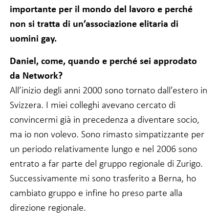
facoltativi.
importante per il mondo del lavoro e perché
Sono necessari
non si tratta di un’associazione elitaria di
per il
funzionamento
uomini gay.
del sito web.
Daniel, come, quando e perché sei approdato
da Network?
Statistiche
In modo da
All’inizio degli anni 2000 sono tornato dall’estero in
poter
migliorare
Svizzera. I miei colleghi avevano cercato di
la
convincermi già in precedenza a diventare socio,
funzionalità
e la
ma io non volevo. Sono rimasto simpatizzante per
struttura
un periodo relativamente lungo e nel 2006 sono
del sito
web, in
entrato a far parte del gruppo regionale di Zurigo.
base a
Successivamente mi sono trasferito a Berna, ho
come viene
utilizzato.
cambiato gruppo e infine ho preso parte alla
direzione regionale.
Esperienza