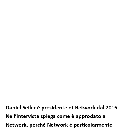
Daniel Seiler è presidente di Network dal 2016.
Richiesto
Nell’intervista spiega come è approdato a
Questi cookie
Network, perché Network è particolarmente
non sono