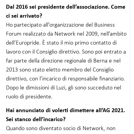
Dal 2016 sei presidente dell’associazione. Come
Affinché il
nostro sito web
ci sei arrivato?
funzioni al
meglio durante
Ho partecipato all’organizzazione del Business
la vostra visita.
Forum realizzato da Network nel 2009, nell’ambito
Se non
accettate
dell’Europride. È stato il mio primo contatto di
questi cookie,
lavoro con il Consiglio direttivo. Sono poi entrato a
alcune
funzionalità del
far parte della direzione regionale di Berna e nel
sito web
scompariranno.
2013 sono stato eletto membro del Consiglio
direttivo, con l’incarico di responsabile finanziario.
Dopo le dimissioni di Luzi, gli sono succeduto nel
Marketing
Condividendo i
ruolo di presidente.
vostri interessi
e
Hai annunciato di volerti dimettere all’AG 2021.
comportamenti
quando visitate
Sei stanco dell’incarico?
il nostro sito,
Quando sono diventato socio di Network, non
aumentate le