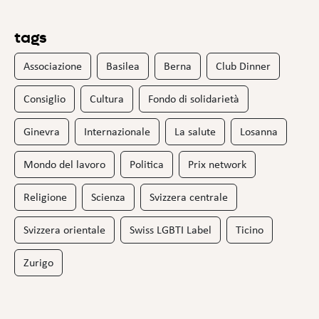
tags
Associazione
Basilea
Berna
Club Dinner
Consiglio
Cultura
Fondo di solidarietà
Ginevra
Internazionale
La salute
Losanna
Mondo del lavoro
Politica
Prix network
Religione
Scienza
Svizzera centrale
Svizzera orientale
Swiss LGBTI Label
Ticino
Zurigo