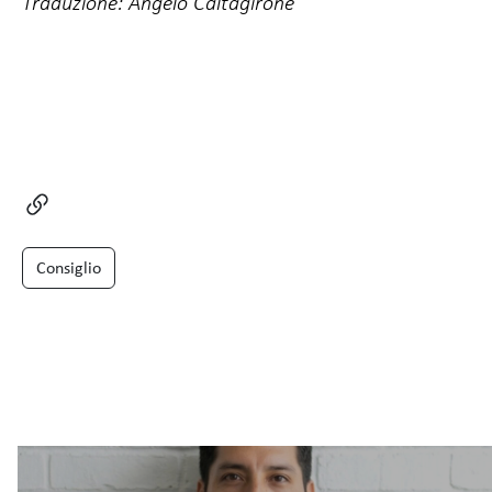
Traduzione: Angelo Caltagirone
Consiglio