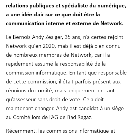
fonctionnalité
relations publiques et spécialiste du numérique,
et la
a une idée clair sur ce que doit être la
structure du
site Web, en
communication interne et externe de Network.
fonction de la
façon dont le
Le Bernois Andy Zesiger, 35 ans, n’a certes rejoint
site Web est
utilisé.
Network qu’en 2020, mais il est déjà bien connu
de nombreux membres de Network, car il a
rapidement assumé la responsabilité de la
Experience
Afin que notre
commission informatique. En tant que responsable
site Web
fonctionne
de cette commission, il était parfois présent aux
aussi bien que
réunions du comité, mais uniquement en tant
possible lors
de votre visite.
qu’assesseur sans droit de vote. Cela doit
Si vous refusez
maintenant changer. Andy est candidat à un siège
ces cookies,
certaines
au Comité lors de l’AG de Bad Ragaz.
fonctionnalités
disparaîtront
Récemment, les commissions informatique et
du site Web.