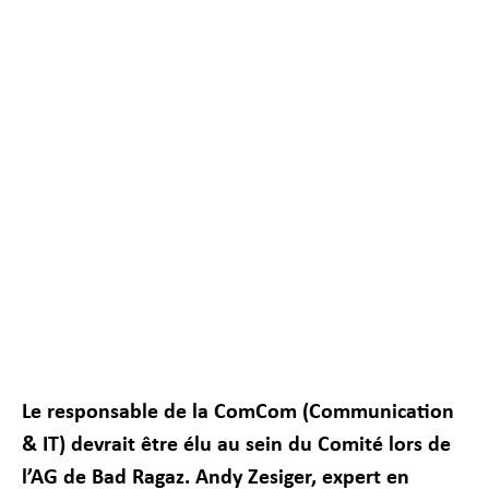
Nécessaire
Ces cookies ne
sont pas
facultatifs. Ils
sont
nécessaires au
fonctionnement
du site Web.
Le responsable de la ComCom (Communication
Statistiques
& IT) devrait être élu au sein du Comité lors de
Afin que nous
puissions
l’AG de Bad Ragaz. Andy Zesiger, expert en
améliorer la