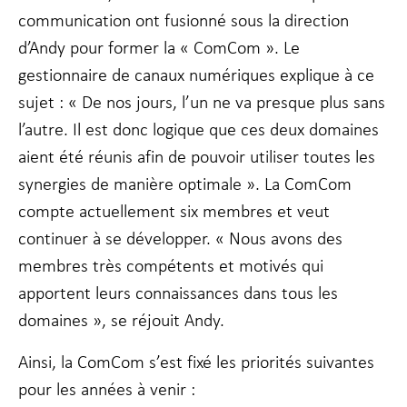
communication ont fusionné sous la direction
d’Andy pour former la « ComCom ». Le
Marketing
gestionnaire de canaux numériques explique à ce
En partageant
votre intérêt
sujet : « De nos jours, l’un ne va presque plus sans
et votre
comportement
l’autre. Il est donc logique que ces deux domaines
lorsque vous
aient été réunis afin de pouvoir utiliser toutes les
visitez notre
site, vous
synergies de manière optimale ». La ComCom
augmentez les
compte actuellement six membres et veut
chances de
voir du
continuer à se développer. « Nous avons des
contenu et des
membres très compétents et motivés qui
offres
personnalisés.
apportent leurs connaissances dans tous les
domaines », se réjouit Andy.
Ainsi, la ComCom s’est fixé les priorités suivantes
pour les années à venir :