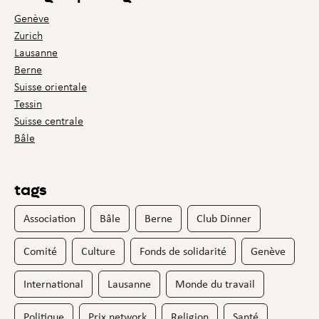
Genève
Zurich
Lausanne
Berne
Suisse orientale
Tessin
Suisse centrale
Bâle
tags
Association
Bâle
Berne
Club Dinner
Comité
Culture
Fonds de solidarité
Genève
International
Lausanne
Monde du travail
Politique
Prix network
Religion
Santé