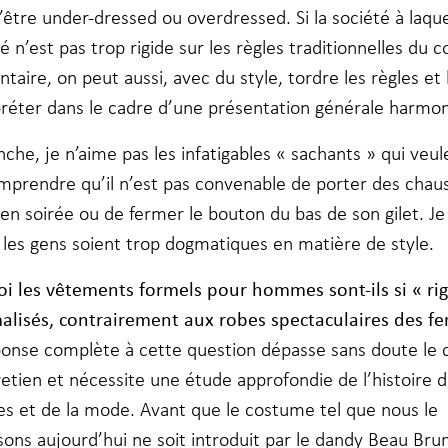
être under-dressed ou overdressed. Si la société à laque
té n’est pas trop rigide sur les règles traditionnelles du 
taire, on peut aussi, avec du style, tordre les règles et 
préter dans le cadre d’une présentation générale harmo
che, je n’aime pas les infatigables « sachants » qui veu
omprendre qu’il n’est pas convenable de porter des chau
en soirée ou de fermer le bouton du bas de son gilet. Je
 les gens soient trop dogmatiques en matière de style.
i les vêtement
s formels pour hommes sont-il
s si « ri
alisés, contrairement aux robes spectaculaires des f
onse complète à cette question dépasse sans doute le 
retien et nécessite une étude approfondie de l’histoire 
s et de la mode. Avant que le costume tel que nous le
sons aujourd’hui ne soit introduit par le dandy Beau Bru