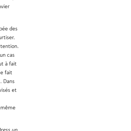
vier
ypée des
rtiser.
tention.
un cas
t à fait
e fait
e. Dans
visés et
s, même
Dress up