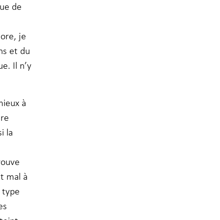
eue de
ore, je
ns et du
e. Il n’y
mieux à
tre
i la
rouve
et mal à
 type
es