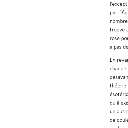
l’except
pie. D’
nombreu
trouve q
rose pou
a pas d
En reva
chaque 
désavan
théorie
ésotéri
qu’il ex
un autr
de coule