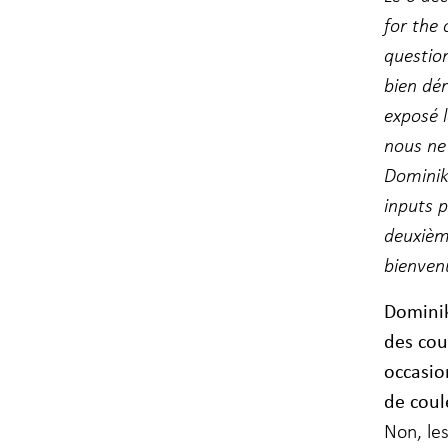
for the 
question
bien dér
exposé l
nous ne
Dominik
inputs 
deuxième
bienven
Dominik
des cou
occasio
de coul
Non, le