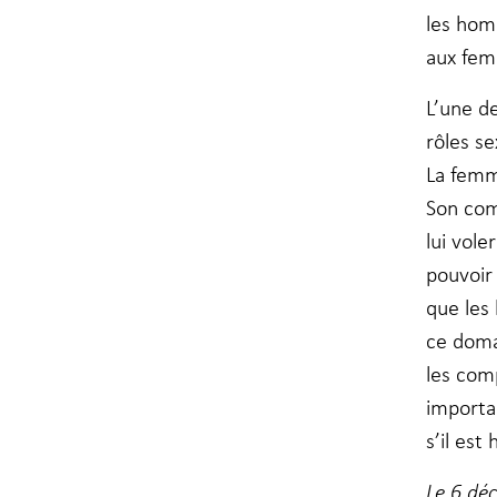
les hom
aux fem
L’une d
rôles se
La femme
Son com
lui vol
pouvoir 
que les
ce doma
les com
importa
s’il est
Le 6 déc