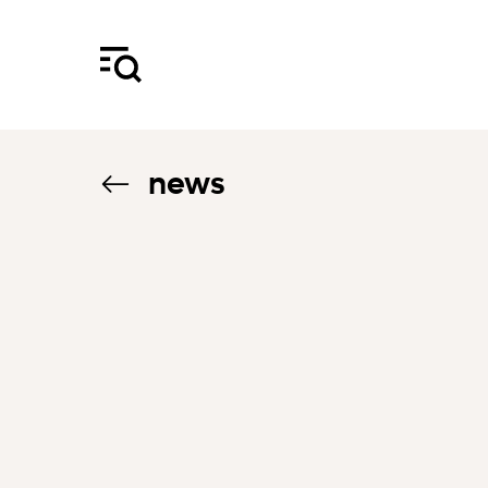
news
5.1.22