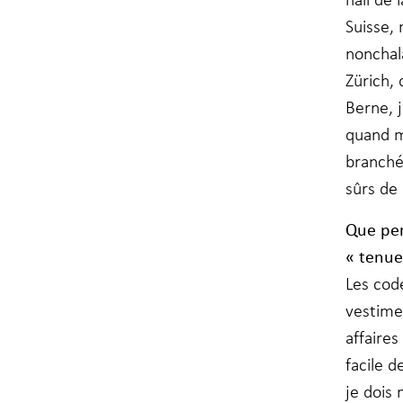
Suisse, 
nonchala
Marketing
En partageant
Zürich, 
votre intérêt
Berne, j
et votre
comportement
quand m
lorsque vous
visitez notre
branché
site, vous
sûrs de 
augmentez les
chances de
Que pen
voir du
contenu et des
« tenue
offres
personnalisés.
Les code
vestime
affaires
facile d
je dois 