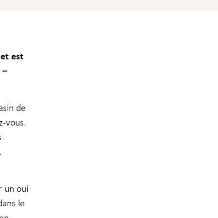
et est
 –
asin de
z-vous.
s
.
r un oui
dans le
 en