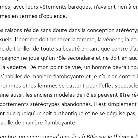
mes, avec leurs vêtements baroques, n’avaient rien à en
mes en termes d’opulence.
es raisons réside sans doute dans la conception stéréot
xuels. L’homme doit honorer la femme, la vénérer, la cou
 doit briller de toute sa beauté en tant que centre d’at
pagnon ne joue qu’un rôle secondaire et ne doit en auc
er la vedette. De mon point de vue, un homme devrait tou
s’habiller de manière flamboyante et je n’ai rien contre l
 hommes et les femmes se battent pour l’effet spectacl
ine aussi, les anciens modèles de rôles peuvent être ré
portements stéréotypés abandonnés. Il est simplement
nt que quelqu’un soit authentique et ne se déguise pa
 habillé de manière flamboyante.
embre, un apéro spécial a eu lieu à Bâle sur le thème « 