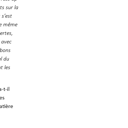
s sur la
 s’est
 le même
ertes,
 avec
 bons
l du
t les
-t-il
es
atière