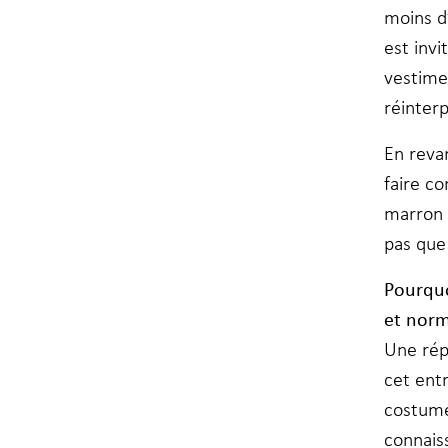
moins d’
est invi
vestimen
réinter
En revan
faire c
marron 
pas que
Pourquo
et norm
Une rép
cet ent
costume
connais