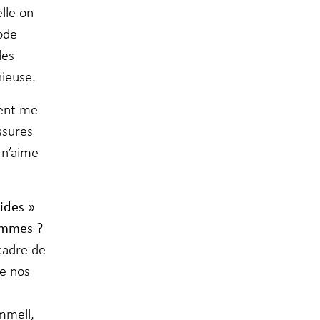
lle on
code
les
nieuse.
lent me
ssures
 n’aime
gides »
emmes ?
cadre de
de nos
mmell,