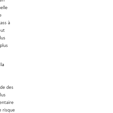
elle
e
gass à
eut
lus
plus
la
nde des
lus
entaire
e risque