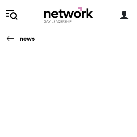
news
15.3.21