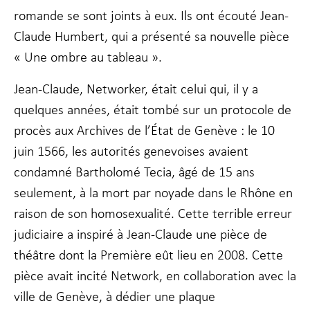
fonctionnalité
romande se sont joints à eux. Ils ont écouté Jean-
et la
Claude Humbert, qui a présenté sa nouvelle pièce
structure du
site Web, en
« Une ombre au tableau ».
fonction de la
façon dont le
Jean-Claude, Networker, était celui qui, il y a
site Web est
utilisé.
quelques années, était tombé sur un protocole de
procès aux Archives de l’État de Genève : le 10
Experience
juin 1566, les autorités genevoises avaient
Afin que notre
condamné Bartholomé Tecia, âgé de 15 ans
site Web
fonctionne
seulement, à la mort par noyade dans le Rhône en
aussi bien que
raison de son homosexualité. Cette terrible erreur
possible lors
de votre visite.
judiciaire a inspiré à Jean-Claude une pièce de
Si vous refusez
théâtre dont la Première eût lieu en 2008. Cette
ces cookies,
certaines
pièce avait incité Network, en collaboration avec la
fonctionnalités
disparaîtront
ville de Genève, à dédier une plaque
du site Web.