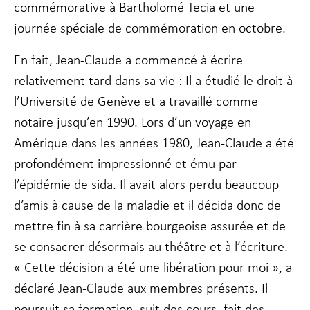
commémorative à Bartholomé Tecia et une
journée spéciale de commémoration en octobre.
Marketing
En partageant
En fait, Jean-Claude a commencé à écrire
votre intérêt
relativement tard dans sa vie : Il a étudié le droit à
et votre
comportement
l’Université de Genève et a travaillé comme
lorsque vous
notaire jusqu’en 1990. Lors d’un voyage en
visitez notre
site, vous
Amérique dans les années 1980, Jean-Claude a été
augmentez les
chances de
profondément impressionné et ému par
voir du
l’épidémie de sida. Il avait alors perdu beaucoup
contenu et des
offres
d’amis à cause de la maladie et il décida donc de
personnalisés.
mettre fin à sa carrière bourgeoise assurée et de
se consacrer désormais au théâtre et à l’écriture.
« Cette décision a été une libération pour moi », a
déclaré Jean-Claude aux membres présents. Il
poursuit sa formation, suit des cours, fait des