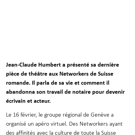
Nécessaire
Ces cookies ne
Jean-Claude Humbert a présenté sa dernière
sont pas
pièce de théâtre aux
N
etworkers de Suisse
facultatifs. Ils
sont
romande. Il
parla de sa vie et comment il
nécessaires au
fonctionnement
abandonn
a son travail de notaire pour devenir
du site Web.
écrivain et acteur.
Le 16 février, le groupe régional de Genève a
Statistiques
Afin que nous
organisé un apéro virtuel. Des Networkers ayant
puissions
des affinités avec la culture de toute la Suisse
améliorer la