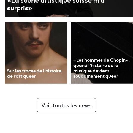
«La scène artistique suisse m’a
surpris»
«Les hommes de Chopin»:
quand l’histoire de la
Sur les traces de l’histoire
musique devient
de l’art queer
soudainement queer
Voir toutes les news