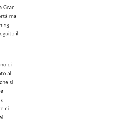
 a Gran
ertà mai
ming
guito il
no di
to al
che si
ne
 a
e ci
ei