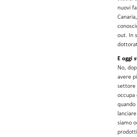
possibilità di
vedere
nuovi fa
contenuti e
Canaria,
offerte
personalizzate.
conosci
out. In 
dottora
E oggi 
No, dopo
avere p
settore 
occupa 
quando 
lanciar
siamo o
prodotti