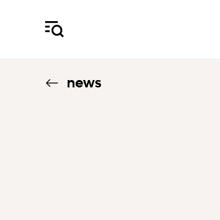
news
8.5.24