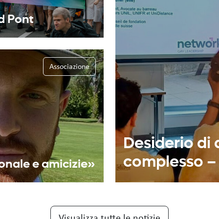
nd Pont
Associazione
Desiderio di 
complesso – 
onale e amicizie»
Visualizza tutte le notizie