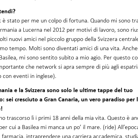
tendi?
 è stato per me un colpo di fortuna. Quando mi sono tra
rmania a Lucerna nel 2012 per motivi di lavoro, sono riu
lti nuovi amici nel piccolo gruppo della Svizzera centrale
imo tempo. Molti sono diventati amici di una vita. Anche
 Basilea, mi sono sentito subito a mio agio. Per questo c
portante che network si apra sempre di più agli espatria
con eventi in inglese).
ania e la Svizzera sono solo le ultime tappe del tuo
o: sei cresciuto a Gran Canaria, un vero paradiso per 
!
ho trascorso lì i primi 18 anni della mia vita. Questo è an
er cui a Basilea mi manca un po’ il mare. (ride) All’epoc
e farmacia, intraprendere una carriera accademica, studi