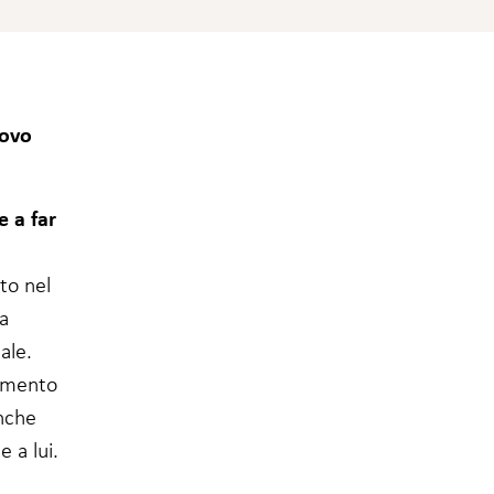
uovo
e a far
to nel
la
ale.
momento
nche
 a lui.