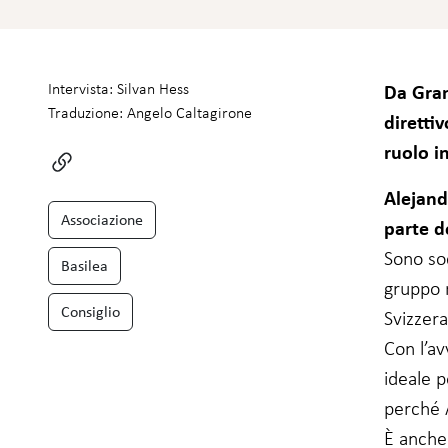
facoltativi.
Sono necessari
per il
funzionamento
del sito web.
Da Gran
Intervista: Silvan Hess
Traduzione: Angelo Caltagirone
diretti
ruolo i
Statistiche
In modo da
poter
Alejand
migliorare
Associazione
parte d
la
funzionalità
Sono soc
Basilea
e la
gruppo r
struttura
del sito
Consiglio
Svizzera
web, in
base a
Con l’a
come viene
ideale 
utilizzato.
perché A
È anche 
Esperienza