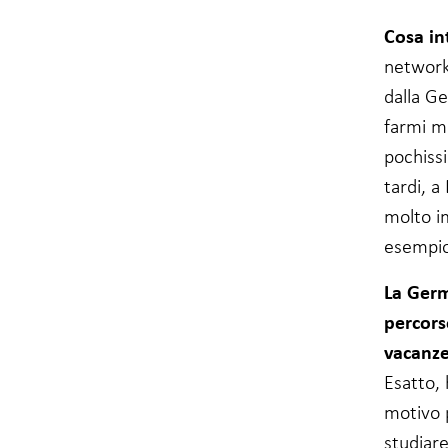
Affinché il
Cosa in
nostro sito web
funzioni al
network
meglio durante
dalla Ge
la vostra visita.
Se non
farmi mo
accettate
questi cookie,
pochiss
alcune
tardi, a
funzionalità del
sito web
molto im
scompariranno.
esempio 
La Germ
Marketing
Condividendo i
percors
vostri interessi
vacanze
e
comportamenti
Esatto, 
quando visitate
motivo p
il nostro sito,
aumentate le
studiar