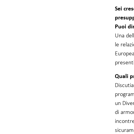
Sei cres
presupp
Puoi di
Una del
le relaz
Europea
presenti
Quali p
Discutia
program
un Dive
di armon
incontr
sicuram