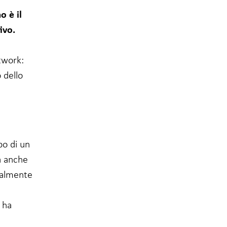
o è il
ivo.
twork:
o dello
po di un
a anche
palmente
 ha