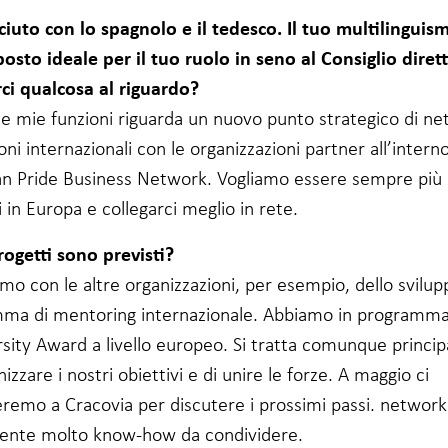
ciuto con lo spagnolo e il tedesco. Il tuo multilinguism
osto ideale per il tuo ruolo in seno al Consiglio dirett
rci qualcosa al riguardo?
le mie funzioni riguarda un nuovo punto strategico di ne
ioni internazionali con le organizzazioni partner all’intern
n Pride Business Network. Vogliamo essere sempre più
 in Europa e collegarci meglio in rete.
rogetti sono previsti?
mo con le altre organizzazioni, per esempio, dello svilup
ma di mentoring internazionale. Abbiamo in programm
rsity Award a livello europeo. Si tratta comunque princi
izzare i nostri obiettivi e di unire le forze. A maggio ci
eremo a Cracovia per discutere i prossimi passi. network
ente molto know-how da condividere.