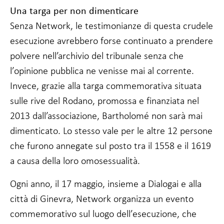
Una targa per non dimenticare
Affinché il
nostro sito web
Senza Network, le testimonianze di questa crudele
funzioni al
meglio durante
esecuzione avrebbero forse continuato a prendere
la vostra visita.
polvere nell’archivio del tribunale senza che
Se non
accettate
l’opinione pubblica ne venisse mai al corrente.
questi cookie,
Invece, grazie alla targa commemorativa situata
alcune
funzionalità del
sulle rive del Rodano, promossa e finanziata nel
sito web
2013 dall’associazione, Bartholomé non sarà mai
scompariranno.
dimenticato. Lo stesso vale per le altre 12 persone
che furono annegate sul posto tra il 1558 e il 1619
Marketing
Condividendo i
a causa della loro omosessualità.
vostri interessi
e
Ogni anno, il 17 maggio, insieme a Dialogai e alla
comportamenti
quando visitate
città di Ginevra, Network organizza un evento
il nostro sito,
commemorativo sul luogo dell’esecuzione, che
aumentate le