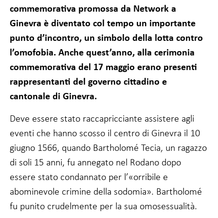
facoltativi.
commemorativa promossa da Network a
Sono necessari
Ginevra è diventato col tempo un importante
per il
funzionamento
punto d’incontro, un simbolo della lotta contro
del sito web.
l’omofobia. Anche quest’anno, alla cerimonia
commemorativa del 17 maggio erano presenti
Statistiche
rappresentanti del governo cittadino e
In modo da
poter
cantonale di Ginevra.
migliorare
la
Deve essere stato raccapricciante assistere agli
funzionalità
e la
eventi che hanno scosso il centro di Ginevra il 10
struttura
giugno 1566, quando Bartholomé Tecia, un ragazzo
del sito
web, in
di soli 15 anni, fu annegato nel Rodano dopo
base a
essere stato condannato per l’«orribile e
come viene
utilizzato.
abominevole crimine della sodomia». Bartholomé
fu punito crudelmente per la sua omosessualità.
Esperienza