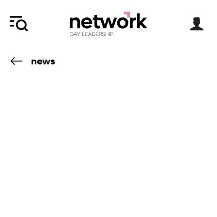
news
13.6.22