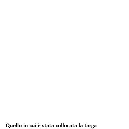
Richiesto
Questi cookie
Quello in cui è stata collocata la targa
non sono