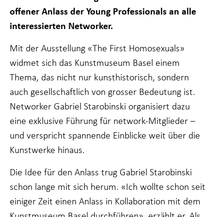
funktioniert.
offener Anlass der Young Professionals an alle
interessierten Networker.
Statistiken
Mit der Ausstellung «The First Homosexuals»
Damit wir die
Funktionalität
widmet sich das Kunstmuseum Basel einem
und Struktur
Thema, das nicht nur kunsthistorisch, sondern
der Website
verbessern
auch gesellschaftlich von grosser Bedeutung ist.
können, je
nachdem, wie
Networker Gabriel Starobinski organisiert dazu
die Website
eine exklusive Führung für network-Mitglieder –
genutzt wird.
und verspricht spannende Einblicke weit über die
Kunstwerke hinaus.
Erfahrung
Damit unsere
Die Idee für den Anlass trug Gabriel Starobinski
Website bei
Ihrem Besuch
schon lange mit sich herum. «Ich wollte schon seit
so gut wie
einiger Zeit einen Anlass in Kollaboration mit dem
möglich
funktioniert.
Kunstmuseum Basel durchführen», erzählt er. Als