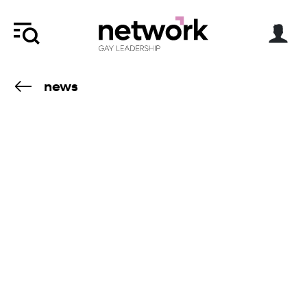
news
26.6.26