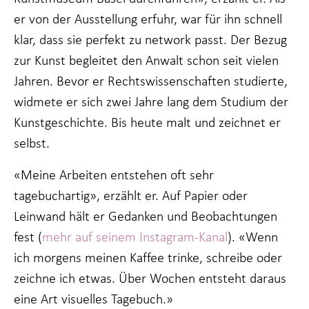
Wenn Sie
er von der Ausstellung erfuhr, war für ihn schnell
diese Cookies
ablehnen,
klar, dass sie perfekt zu network passt. Der Bezug
werden einige
Funktionen
zur Kunst begleitet den Anwalt schon seit vielen
von der
Jahren. Bevor er Rechtswissenschaften studierte,
Website
verschwinden.
widmete er sich zwei Jahre lang dem Studium der
Kunstgeschichte. Bis heute malt und zeichnet er
selbst.
Marketing
Indem Sie Ihr
Interesse und Ihr
«Meine Arbeiten entstehen oft sehr
Verhalten beim
tagebuchartig», erzählt er. Auf Papier oder
Besuch unserer
Website mitteilen,
Leinwand hält er Gedanken und Beobachtungen
erhöhen Sie die
fest (
mehr auf seinem Instagram-Kanal
). «Wenn
Wahrscheinlichkeit,
dass Sie auf Sie
ich morgens meinen Kaffee trinke, schreibe oder
zugeschnittene
Inhalte und
zeichne ich etwas. Über Wochen entsteht daraus
Angebote sehen.
eine Art visuelles Tagebuch.»