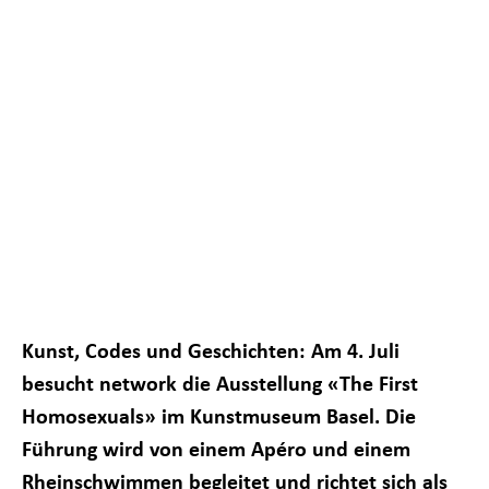
Notwendig
Diese
Kunst, Codes und Geschichten: Am 4. Juli
Cookies sind
besucht network die Ausstellung «The First
nicht
optional. Sie
Homosexuals» im Kunstmuseum Basel. Die
sind
notwendig,
Führung wird von einem Apéro und einem
damit die
Rheinschwimmen begleitet und richtet sich als
Website