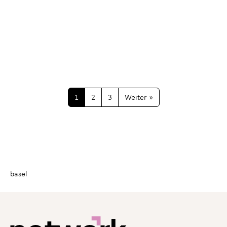
PRIDES 2024
9.9.24
network an der Pride – Rückblick
2024
Que(e)r durch die Schweiz und Liechtenstein: Das
waren die diesjährigen Prides in Basel, Bern, Luzern,
Schaan und Zürich aus der network-Perspektive.
1
2
3
Weiter »
basel