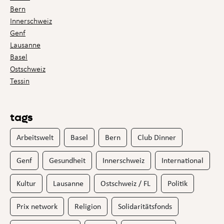
Bern
Innerschweiz
Genf
Lausanne
Basel
Ostschweiz
Tessin
tags
Arbeitswelt
Basel
Bern
Club Dinner
Genf
Gesundheit
Innerschweiz
International
Kultur
Lausanne
Ostschweiz / FL
Politik
Prix network
Religion
Solidaritätsfonds