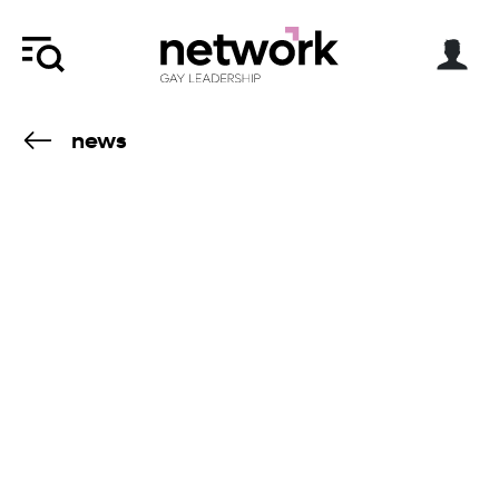
news
10.2.25