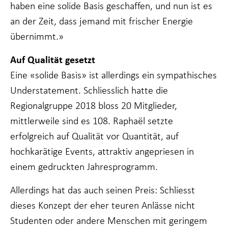
Wenn Sie
haben eine solide Basis geschaffen, und nun ist es
diese Cookies
an der Zeit, dass jemand mit frischer Energie
ablehnen,
werden einige
übernimmt.»
Funktionen
von der
Auf Qualität gesetzt
Website
verschwinden.
Eine «solide Basis» ist allerdings ein sympathisches
Understatement. Schliesslich hatte die
Regionalgruppe 2018 bloss 20 Mitglieder,
Marketing
Indem Sie Ihr
mittlerweile sind es 108. Raphaël setzte
Interesse und Ihr
erfolgreich auf Qualität vor Quantität, auf
Verhalten beim
Besuch unserer
hochkarätige Events, attraktiv angepriesen in
Website mitteilen,
erhöhen Sie die
einem gedruckten Jahresprogramm.
Wahrscheinlichkeit,
dass Sie auf Sie
Allerdings hat das auch seinen Preis: Schliesst
zugeschnittene
Inhalte und
dieses Konzept der eher teuren Anlässe nicht
Angebote sehen.
Studenten oder andere Menschen mit geringem