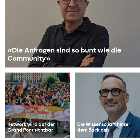
«Die Anfragen sind so bunt wie die
Community»
network wird auf der
Die Wissenschaft hinter
Grand Pont sichtbar
dem Backlash