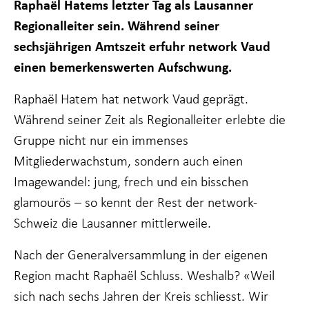
Raphaël Hatems letzter Tag als Lausanner
funktioniert.
Regionalleiter sein. Während seiner
sechsjährigen Amtszeit erfuhr network Vaud
Statistiken
einen bemerkenswerten Aufschwung.
Damit wir die
Funktionalität
und Struktur
Raphaël Hatem hat network Vaud geprägt.
der Website
Während seiner Zeit als Regionalleiter erlebte die
verbessern
können, je
Gruppe nicht nur ein immenses
nachdem, wie
Mitgliederwachstum, sondern auch einen
die Website
genutzt wird.
Imagewandel: jung, frech und ein bisschen
glamourös – so kennt der Rest der network-
Schweiz die Lausanner mittlerweile.
Erfahrung
Damit unsere
Website bei
Nach der Generalversammlung in der eigenen
Ihrem Besuch
Region macht Raphaël Schluss. Weshalb? «Weil
so gut wie
möglich
sich nach sechs Jahren der Kreis schliesst. Wir
funktioniert.