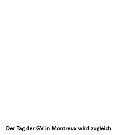
Notwendig
Diese
Cookies sind
nicht
optional. Sie
sind
notwendig,
Der Tag der GV in Montreux wird zugleich
damit die
Website