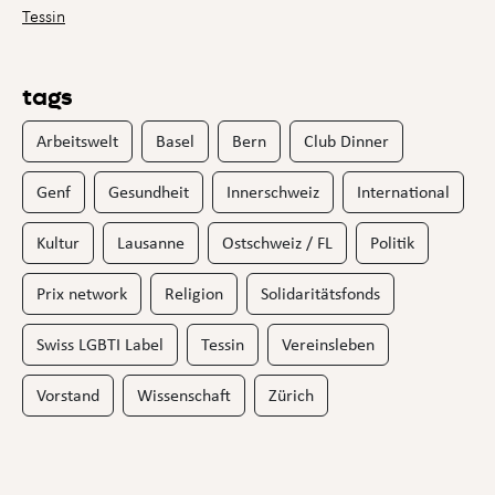
Tessin
tags
Arbeitswelt
Basel
Bern
Club Dinner
Genf
Gesundheit
Innerschweiz
International
Kultur
Lausanne
Ostschweiz / FL
Politik
Prix network
Religion
Solidaritätsfonds
Swiss LGBTI Label
Tessin
Vereinsleben
Vorstand
Wissenschaft
Zürich