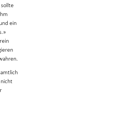
sollte
 ihm
und ein
s.»
rein
gieren
ewahren.
namtlich
 nicht
r