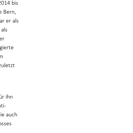
2014 bis
e Bern,
r er als
als
er
gierte
em
zuletzt
ür ihn
ti-
wie auch
osses