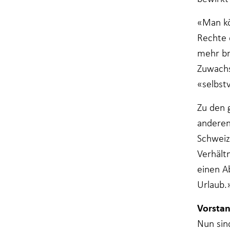
«Man kö
Rechte 
mehr br
Zuwachs.
«selbst
Zu den 
anderen
Schweiz
Verhält
einen Ab
Urlaub.
Vorstan
Nun sin