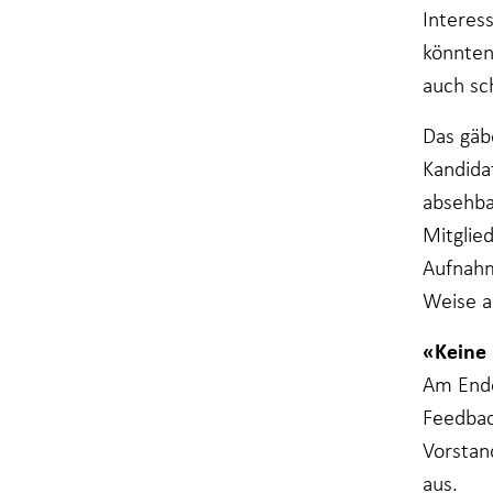
Interes
könnten
auch sc
Das gäb
Kandida
absehba
Mitglie
Aufnahm
Weise a
«Keine
Am Ende
Feedbac
Vorstan
aus.