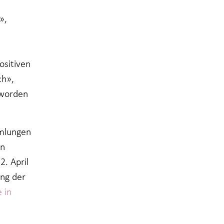
»,
ositiven
ch»,
 worden
mmlungen
en
. April
ung der
e in