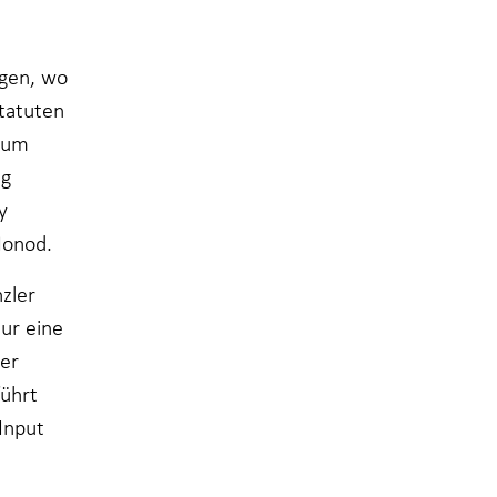
ngen, wo
tatuten
 zum
ng
y
Monod.
zler
ur eine
der
führt
Input