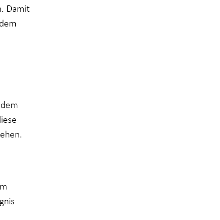
n. Damit
h dem
n dem
iese
gehen.
em
gnis