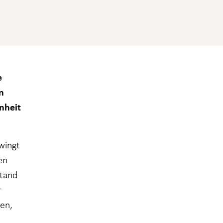
e
n
nheit
wingt
en
stand
r
ren,