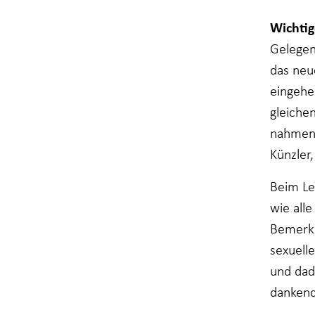
Wenn Sie
diese Cookies
Wichti
ablehnen,
werden einige
Gelegen
Funktionen
das neu
von der
Website
eingehe
verschwinden.
gleiche
nahmen 
Marketing
Künzler
Indem Sie Ihr
Interesse und Ihr
Beim Lei
Verhalten beim
Besuch unserer
wie all
Website mitteilen,
erhöhen Sie die
Bemerku
Wahrscheinlichkeit,
sexuell
dass Sie auf Sie
zugeschnittene
und dad
Inhalte und
dankend
Angebote sehen.