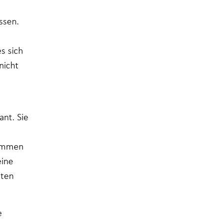
ssen.
s sich
nicht
nt. Sie
nommen
eine
nten
e