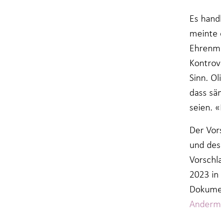
Es hand
meinte 
Ehrenmi
Kontrov
Sinn. O
dass sä
seien. 
Der Vor
und des
Vorschl
2023 in
Dokumen
Anderm