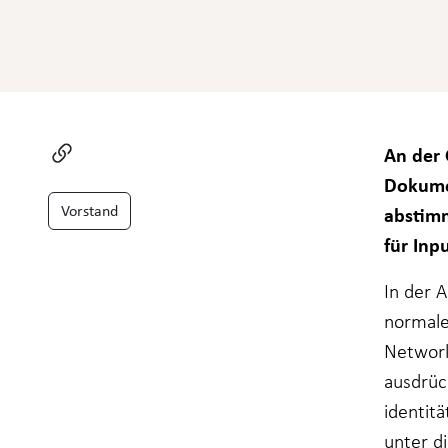
funktioniert.
Statistiken
Damit wir die
Funktionalität
und Struktur
An der 
der Website
verbessern
Dokumen
können, je
Vorstand
abstim
nachdem, wie
die Website
für Inpu
genutzt wird.
In der 
normale
Erfahrung
Damit unsere
Network
Website bei
Ihrem Besuch
ausdrüc
so gut wie
identitä
möglich
funktioniert.
unter d