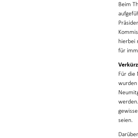
Beim Th
aufgefü
Präsiden
Kommiss
hierbei
für imme
Verkür
Für die
wurden 
Neumitg
werden.
gewisse
seien.
Darüber 