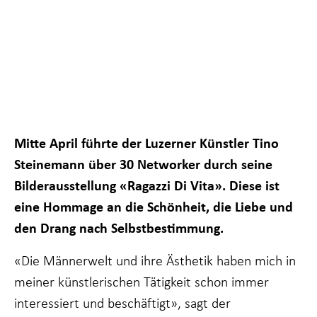
Mitte April führte der Luzerner Künstler Tino
Steinemann über 30 Networker durch seine
Bilderausstellung «Ragazzi Di Vita». Diese ist
eine Hommage an die Schönheit, die Liebe und
Notwendig
Diese
den Drang nach Selbstbestimmung.
Cookies sind
nicht
«Die Männerwelt und ihre Ästhetik haben mich in
optional. Sie
sind
meiner künstlerischen Tätigkeit schon immer
notwendig,
damit die
interessiert und beschäftigt», sagt der
Website