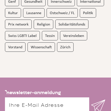
Genf
Gesundheit
Innerschweiz
International
Kultur
Lausanne
Ostschweiz / FL
Politik
Prix network
Religion
Solidaritätsfonds
Swiss LGBTI Label
Tessin
Vereinsleben
Vorstand
Wissenschaft
Zürich
newsletter-anmeldung