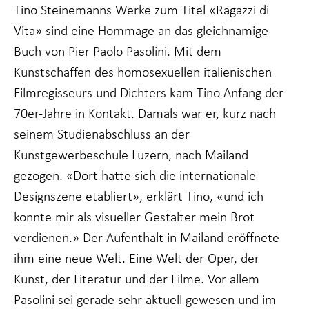
Wenn Sie
Tino Steinemanns Werke zum Titel «Ragazzi di
diese Cookies
Vita» sind eine Hommage an das gleichnamige
ablehnen,
werden einige
Buch von Pier Paolo Pasolini. Mit dem
Funktionen
Kunstschaffen des homosexuellen italienischen
von der
Website
Filmregisseurs und Dichters kam Tino Anfang der
verschwinden.
70er-Jahre in Kontakt. Damals war er, kurz nach
seinem Studienabschluss an der
Marketing
Kunstgewerbeschule Luzern, nach Mailand
Indem Sie Ihr
Interesse und Ihr
gezogen. «Dort hatte sich die internationale
Verhalten beim
Designszene etabliert», erklärt Tino, «und ich
Besuch unserer
Website mitteilen,
konnte mir als visueller Gestalter mein Brot
erhöhen Sie die
Wahrscheinlichkeit,
verdienen.» Der Aufenthalt in Mailand eröffnete
dass Sie auf Sie
ihm eine neue Welt. Eine Welt der Oper, der
zugeschnittene
Inhalte und
Kunst, der Literatur und der Filme. Vor allem
Angebote sehen.
Pasolini sei gerade sehr aktuell gewesen und im