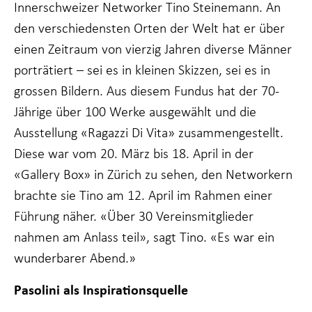
Innerschweizer Networker Tino Steinemann. An
funktioniert.
den verschiedensten Orten der Welt hat er über
einen Zeitraum von vierzig Jahren diverse Männer
Statistiken
porträtiert – sei es in kleinen Skizzen, sei es in
Damit wir die
Funktionalität
grossen Bildern. Aus diesem Fundus hat der 70-
und Struktur
Jährige über 100 Werke ausgewählt und die
der Website
verbessern
Ausstellung «Ragazzi Di Vita» zusammengestellt.
können, je
nachdem, wie
Diese war vom 20. März bis 18. April in der
die Website
«Gallery Box» in Zürich zu sehen, den Networkern
genutzt wird.
brachte sie Tino am 12. April im Rahmen einer
Führung näher. «Über 30 Vereinsmitglieder
Erfahrung
nahmen am Anlass teil», sagt Tino. «Es war ein
Damit unsere
Website bei
wunderbarer Abend.»
Ihrem Besuch
so gut wie
Pasolini als Inspirationsquelle
möglich
funktioniert.