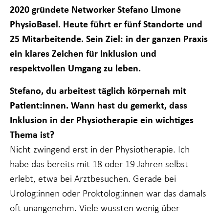
2020 gründete Networker Stefano Limone
funktioniert.
PhysioBasel. Heute führt er fünf Standorte und
25 Mitarbeitende. Sein Ziel: in der ganzen Praxis
Statistiken
Damit wir die
ein klares Zeichen für Inklusion und
Funktionalität
respektvollen Umgang zu leben.
und Struktur
der Website
verbessern
Stefano, du arbeitest täglich körpernah mit
können, je
Patient:innen. Wann hast du gemerkt, dass
nachdem, wie
die Website
Inklusion in der Physiotherapie ein wichtiges
genutzt wird.
Thema ist?
Nicht zwingend erst in der Physiotherapie. Ich
Erfahrung
habe das bereits mit 18 oder 19 Jahren selbst
Damit unsere
Website bei
erlebt, etwa bei Arztbesuchen. Gerade bei
Ihrem Besuch
Urolog:innen oder Proktolog:innen war das damals
so gut wie
möglich
oft unangenehm. Viele wussten wenig über
funktioniert.