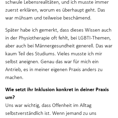
schwule Lebensrealitäten, und ich musste immer
Wenn Sie
diese Cookies
zuerst erklären, worum es überhaupt geht. Das
ablehnen,
werden einige
war mühsam und teilweise beschämend.
Funktionen
von der
Später habe ich gemerkt, dass dieses Wissen auch
Website
verschwinden.
in der Physiotherapie oft fehlt, bei LGBTI-Themen,
aber auch bei Männergesundheit generell. Das war
kaum Teil des Studiums. Vieles musste ich mir
Marketing
Indem Sie Ihr
selbst aneignen. Genau das war für mich ein
Interesse und Ihr
Antrieb, es in meiner eigenen Praxis anders zu
Verhalten beim
Besuch unserer
machen.
Website mitteilen,
erhöhen Sie die
Wie setzt ihr Inklusion konkret in deiner Praxis
Wahrscheinlichkeit,
dass Sie auf Sie
um?
zugeschnittene
Uns war wichtig, dass Offenheit im Alltag
Inhalte und
Angebote sehen.
selbstverständlich ist. Wenn jemand zu uns