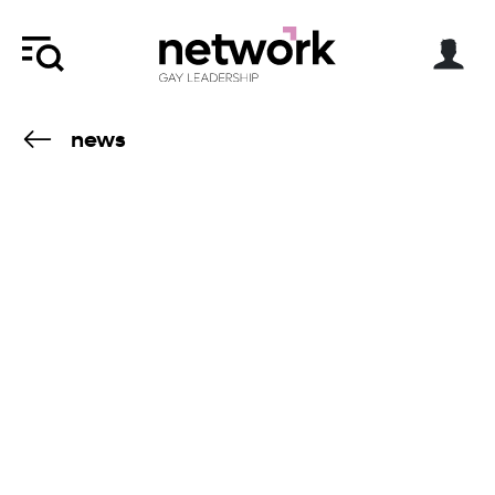
news
15.1.26