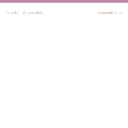
Kontakt
Datenschutz
EtienneEtienne