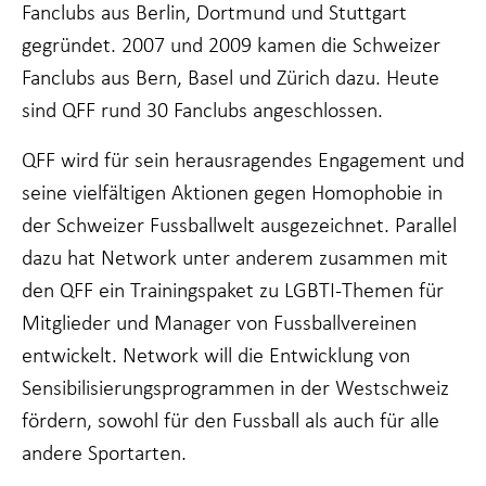
Wenn Sie
Fanclubs aus Berlin, Dortmund und Stuttgart
diese Cookies
gegründet. 2007 und 2009 kamen die Schweizer
ablehnen,
werden einige
Fanclubs aus Bern, Basel und Zürich dazu. Heute
Funktionen
sind QFF rund 30 Fanclubs angeschlossen.
von der
Website
verschwinden.
QFF wird für sein herausragendes Engagement und
seine vielfältigen Aktionen gegen Homophobie in
der Schweizer Fussballwelt ausgezeichnet. Parallel
Marketing
Indem Sie Ihr
dazu hat Network unter anderem zusammen mit
Interesse und Ihr
den QFF ein Trainingspaket zu LGBTI-Themen für
Verhalten beim
Besuch unserer
Mitglieder und Manager von Fussballvereinen
Website mitteilen,
erhöhen Sie die
entwickelt. Network will die Entwicklung von
Wahrscheinlichkeit,
Sensibilisierungsprogrammen in der Westschweiz
dass Sie auf Sie
zugeschnittene
fördern, sowohl für den Fussball als auch für alle
Inhalte und
andere Sportarten.
Angebote sehen.