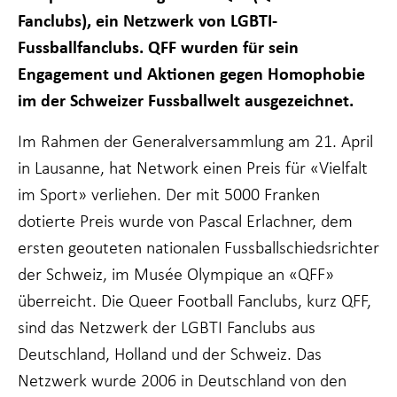
funktioniert.
Fanclubs), ein Netzwerk von LGBTI-
Fussballfanclubs. QFF wurden für sein
Engagement und Aktionen gegen Homophobie
Statistiken
Damit wir die
im der Schweizer Fussballwelt ausgezeichnet.
Funktionalität
und Struktur
Im Rahmen der Generalversammlung am 21. April
der Website
verbessern
in Lausanne, hat Network einen Preis für «Vielfalt
können, je
nachdem, wie
im Sport» verliehen. Der mit 5000 Franken
die Website
dotierte Preis wurde von Pascal Erlachner, dem
genutzt wird.
ersten geouteten nationalen Fussballschiedsrichter
der Schweiz, im Musée Olympique an «QFF»
Erfahrung
überreicht. Die Queer Football Fanclubs, kurz QFF,
Damit unsere
Website bei
sind das Netzwerk der LGBTI Fanclubs aus
Ihrem Besuch
Deutschland, Holland und der Schweiz. Das
so gut wie
möglich
Netzwerk wurde 2006 in Deutschland von den
funktioniert.