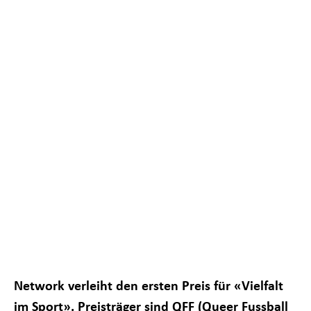
Notwendig
Diese
Cookies sind
nicht
optional. Sie
sind
notwendig,
Network verleiht den ersten Preis für «Vielfalt
damit die
im Sport». Preisträger sind QFF (Queer Fussball
Website