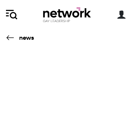
news
21.4.18