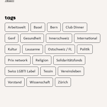
Tessin
tags
Arbeitswelt
Basel
Bern
Club Dinner
Genf
Gesundheit
Innerschweiz
International
Kultur
Lausanne
Ostschweiz / FL
Politik
Prix network
Religion
Solidaritätsfonds
Swiss LGBTI Label
Tessin
Vereinsleben
Vorstand
Wissenschaft
Zürich