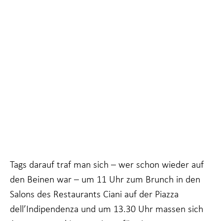
Notwendig
Diese
Cookies sind
Tags darauf traf man sich – wer schon wieder auf
nicht
den Beinen war – um 11 Uhr zum Brunch in den
optional. Sie
sind
Salons des Restaurants Ciani auf der Piazza
notwendig,
dell’Indipendenza und um 13.30 Uhr massen sich
damit die
Website