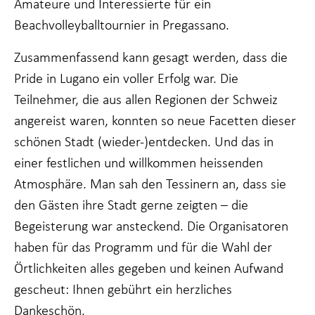
Amateure und Interessierte für ein
funktioniert.
Beachvolleyballtournier in Pregassano.
Zusammenfassend kann gesagt werden, dass die
Statistiken
Damit wir die
Pride in Lugano ein voller Erfolg war. Die
Funktionalität
Teilnehmer, die aus allen Regionen der Schweiz
und Struktur
der Website
angereist waren, konnten so neue Facetten dieser
verbessern
können, je
schönen Stadt (wieder-)entdecken. Und das in
nachdem, wie
einer festlichen und willkommen heissenden
die Website
genutzt wird.
Atmosphäre. Man sah den Tessinern an, dass sie
den Gästen ihre Stadt gerne zeigten – die
Begeisterung war ansteckend. Die Organisatoren
Erfahrung
Damit unsere
haben für das Programm und für die Wahl der
Website bei
Örtlichkeiten alles gegeben und keinen Aufwand
Ihrem Besuch
so gut wie
gescheut: Ihnen gebührt ein herzliches
möglich
funktioniert.
Dankeschön.