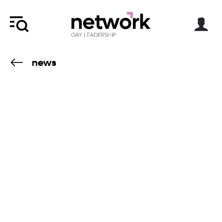
news
10.6.18