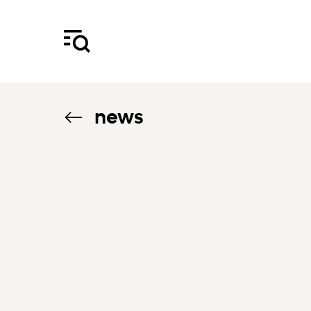
news
3