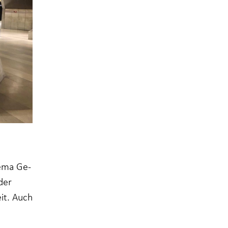
hema Ge­
der
it. Auch