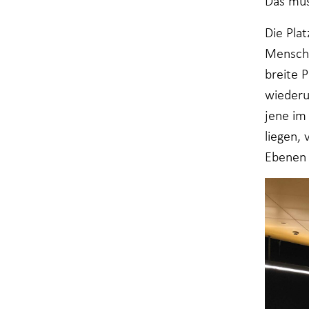
Das mus
Die Pla
Mensche
breite 
wiederu
jene im
liegen,
Ebenen 