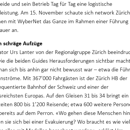
ide und sein Betrieb Tag für Tag eine logistische
leistung. Am 15. November schaute sich network Zürich
n mit WyberNet das Ganze im Rahmen einer Führung 
auer an.
h schräge Aufzüge
ator Urs Lanter von der Regionalgruppe Zürich beeindru
wie die beiden Guides Herausforderungen sichtbar mach
an sich bis anhin gar nicht bewusst war – etwa die Füh
nströme. Mit 367’000 Fahrgästen ist der Zürich HB der
equentierte Bahnhof der Schweiz und einer der
sreichsten Europas. Auf den Gleisen 31 bis 34 bringt ein
zeiten 800 bis 1’200 Reisende; etwa 600 weitere Perso
bereits auf dem Perron. «Wo gehen diese Menschen hi
n sie sich bei einer Evakuierung? Wo braucht es wie viel