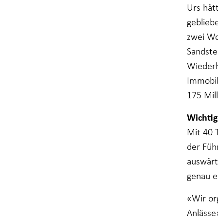
Urs hät
geblieb
zwei Wo
Sandste
Wiederh
Immobili
175 Mil
Wichtig
Mit 40 
der Füh
auswärt
genau e
«Wir or
Anlässe»