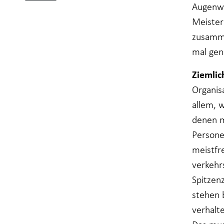
Wenn Sie
Augenwe
diese Cookies
Meister
ablehnen,
werden einige
zusamme
Funktionen
mal gen
von der
Website
verschwinden.
Ziemlic
Organis
Marketing
allem, 
Indem Sie Ihr
denen m
Interesse und Ihr
Verhalten beim
Persone
Besuch unserer
meistfr
Website mitteilen,
erhöhen Sie die
verkehr
Wahrscheinlichkeit,
Spitzen
dass Sie auf Sie
zugeschnittene
stehen 
Inhalte und
Angebote sehen.
verhalte