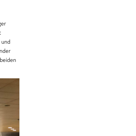
ger
t
 und
ander
 beiden