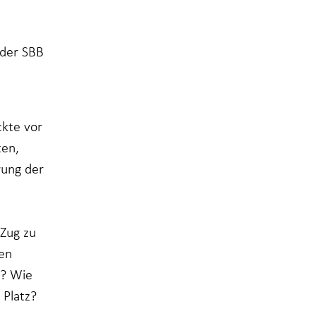
der SBB
ckte vor
ten,
rung der
 Zug zu
nen
n? Wie
 Platz?