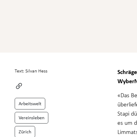
funktioniert.
Statistiken
Damit wir die
Funktionalität
und Struktur
der Website
verbessern
können, je
nachdem, wie
Schräge
Text: Silvan Hess
die Website
genutzt wird.
WyberNe
«Das Be
Erfahrung
Arbeitswelt
überlie
Damit unsere
Website bei
Stapi d
Ihrem Besuch
Vereinsleben
so gut wie
es um d
möglich
Limmats
Zürich
funktioniert.