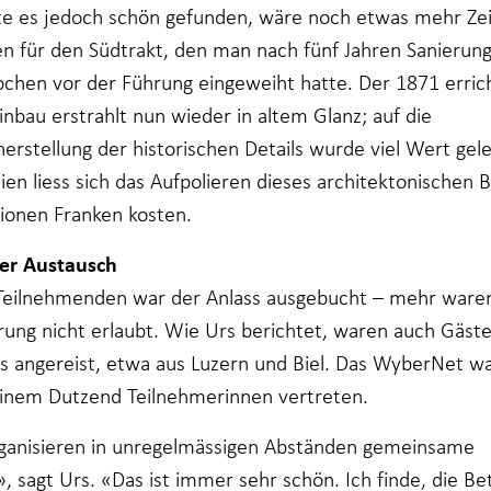
te es jedoch schön gefunden, wäre noch etwas mehr Zei
en für den Südtrakt, den man nach fünf Jahren Sanierung
chen vor der Führung eingeweiht hatte. Der 1871 erric
inbau erstrahlt nun wieder in altem Glanz; auf die
erstellung der historischen Details wurde viel Wert gel
en liess sich das Aufpolieren dieses architektonischen B
lionen Franken kosten.
er Austausch
Teilnehmenden war der Anlass ausgebucht – mehr ware
rung nicht erlaubt. Wie Urs berichtet, waren auch Gäst
s angereist, etwa aus Luzern und Biel. Das WyberNet w
inem Dutzend Teilnehmerinnen vertreten.
ganisieren in unregelmässigen Abständen gemeinsame
, sagt Urs. «Das ist immer sehr schön. Ich finde, die Bet