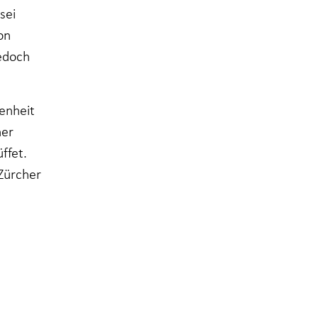
sei
on
edoch
enheit
her
ffet.
 Zürcher
t