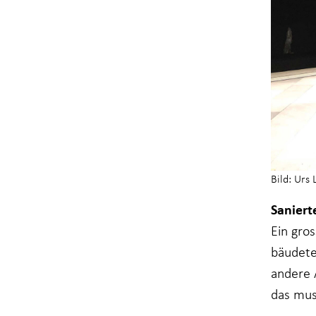
Bild: Urs 
Saniert
Ein gro
bäude­t
andere 
das muss