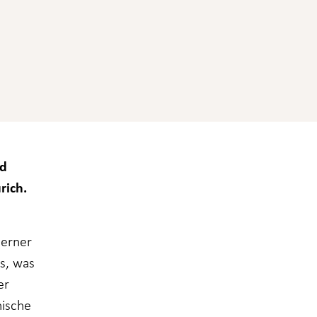
nd
rich.
Berner
as, was
er
nische