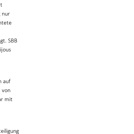
t
 nur
htete
egt. SBB
ijous
n auf
e von
ar mit
eiligung