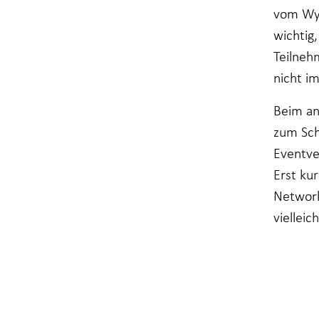
vom Wyb
wichtig
Teilneh
nicht i
Beim an
zum Sch
Eventve
Erst ku
Network
viellei