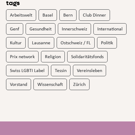
tags
Arbeitswelt
Basel
Bern
Club Dinner
Genf
Gesundheit
Innerschweiz
International
Kultur
Lausanne
Ostschweiz / FL
Politik
Prix network
Religion
Solidaritätsfonds
Swiss LGBTI Label
Tessin
Vereinsleben
Vorstand
Wissenschaft
Zürich