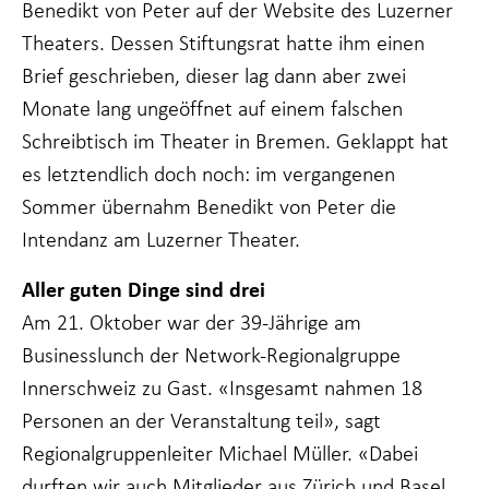
Benedikt von Peter auf der Website des Luzerner
funktioniert.
Theaters. Dessen Stiftungsrat hatte ihm einen
Brief geschrieben, dieser lag dann aber zwei
Statistiken
Monate lang ungeöffnet auf einem falschen
Damit wir die
Funktionalität
Schreibtisch im Theater in Bremen. Geklappt hat
und Struktur
es letztendlich doch noch: im vergangenen
der Website
verbessern
Sommer übernahm Benedikt von Peter die
können, je
nachdem, wie
Intendanz am Luzerner Theater.
die Website
genutzt wird.
Aller guten Dinge sind drei
Am 21. Oktober war der 39-Jährige am
Erfahrung
Businesslunch der Network-Regionalgruppe
Damit unsere
Innerschweiz zu Gast. «Insgesamt nahmen 18
Website bei
Ihrem Besuch
Personen an der Veranstaltung teil», sagt
so gut wie
Regionalgruppenleiter Michael Müller. «Dabei
möglich
funktioniert.
durften wir auch Mitglieder aus Zürich und Basel