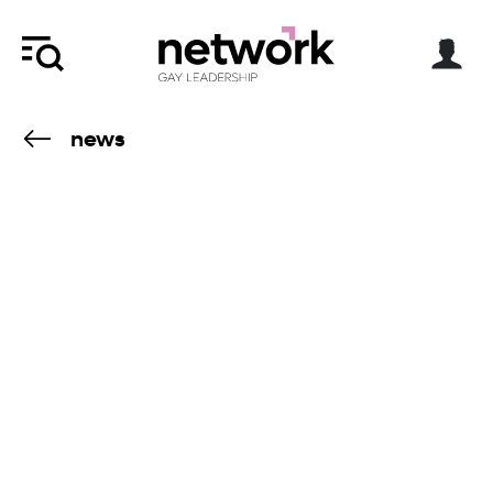
news
4.11.16