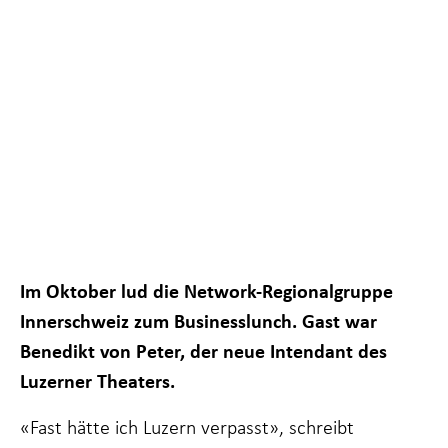
Im Oktober lud die Network-Regionalgruppe
Notwendig
Diese
Innerschweiz zum Businesslunch. Gast war
Cookies sind
Benedikt von Peter, der neue Intendant des
nicht
optional. Sie
Luzerner Theaters.
sind
notwendig,
«Fast hätte ich Luzern verpasst», schreibt
damit die
Website