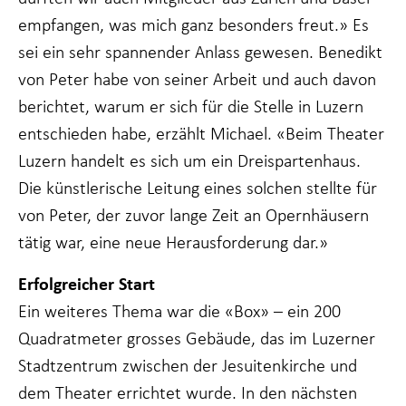
Wenn Sie
empfangen, was mich ganz besonders freut.» Es
diese Cookies
ablehnen,
sei ein sehr spannender Anlass gewesen. Benedikt
werden einige
Funktionen
von Peter habe von seiner Arbeit und auch davon
von der
berichtet, warum er sich für die Stelle in Luzern
Website
verschwinden.
entschieden habe, erzählt Michael. «Beim Theater
Luzern handelt es sich um ein Dreispartenhaus.
Die künstlerische Leitung eines solchen stellte für
Marketing
Indem Sie Ihr
von Peter, der zuvor lange Zeit an Opernhäusern
Interesse und Ihr
tätig war, eine neue Herausforderung dar.»
Verhalten beim
Besuch unserer
Website mitteilen,
Erfolgreicher Start
erhöhen Sie die
Ein weiteres Thema war die «Box» – ein 200
Wahrscheinlichkeit,
dass Sie auf Sie
Quadratmeter grosses Gebäude, das im Luzerner
zugeschnittene
Inhalte und
Stadtzentrum zwischen der Jesuitenkirche und
Angebote sehen.
dem Theater errichtet wurde. In den nächsten