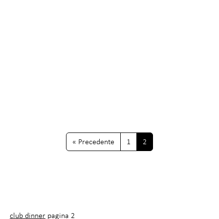
26O CLUB DINNER
13.6.22
A cena con una star della TV
Il 27 giugno si svolgerà a Zurigo la 26a edizione del
leggendario Club Dinner, all’insegna del motto
«Engagement». Ospite della serata: Bettina
Böttinger, incoronata dai sondaggi come «la
presentatrice più amata della televisione tedesca».
« Precedente
1
2
club dinner
pagina 2