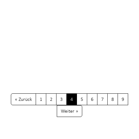
VORSTANDSWAHLEN
6.3.22
Die Stimme der Romandie stärken
Der 59-jährige Waadtländer Bernard Monod
kandidiert an der nächsten GV für einen Posten im
Vorstand. Im Interview stellt er sich vor und erzählt
über seine Beweggründe, sich national für Network
stark machen zu wollen.
« Zurück
1
2
3
4
5
6
7
8
9
Weiter »