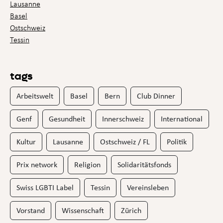
Lausanne
Basel
Ostschweiz
Tessin
tags
Arbeitswelt
Basel
Bern
Club Dinner
Genf
Gesundheit
Innerschweiz
International
Kultur
Lausanne
Ostschweiz / FL
Politik
Prix network
Religion
Solidaritätsfonds
Swiss LGBTI Label
Tessin
Vereinsleben
Vorstand
Wissenschaft
Zürich